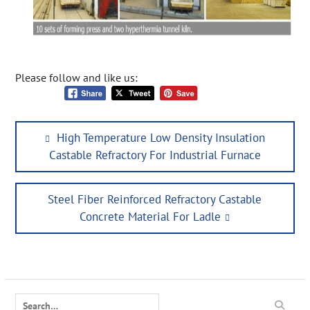
Please follow and like us:
Post
Previous
High Temperature Low Density Insulation
navigation
post:
Castable Refractory For Industrial Furnace
Next
Steel Fiber Reinforced Refractory Castable
post:
Concrete Material For Ladle
Search