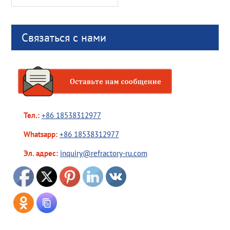
for:
Связаться с нами
Тел.:
+86 18538312977
Whatsapp:
+86 18538312977
Эл. адрес:
inquiry@refractory-ru.com