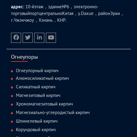
адрес:
10-йэтаж，здание№6，электронно-
торговыйпортцентральноКитая，у.Daxue，районЭрки，
г.Чжэнчжоу，Хэнань，КНР.
facebook
twitter.com
linkedin
youtube
Огнеупоры
Огнеупорный кирпич
Алюмосиликатный кирпич
Силикатный кирпич
Магнезитовый кирпич
Хромомагнезитовый кирпич
Магнезиально-углеродистый кирпич
Шпинелевый кирпич
Корундовый кирпич