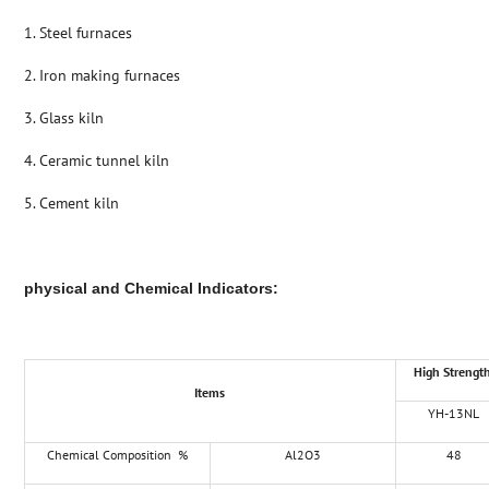
1. Steel furnaces
2. Iron making furnaces
3. Glass kiln
4. Ceramic tunnel kiln
5. Cement kiln
physical and Chemical Indicators
:
High Strength
Items
YH-13NL
Chemical Composition %
Al2O3
48