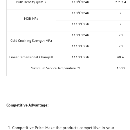
Bulk Density g/cm 3
110℃x24h
2.2-2.4
110℃x24h
7
MOR MPa
1110℃x3h
7
110℃x24h
70
Cold Crushing Strength MPa
1110℃x3h
70
Linear Dimensional Change%
1110℃x3h
±0.4
Maximum Service Temperature ℃
1300
Competitive Advantage:
Competitive Price. Make the products competitive in your