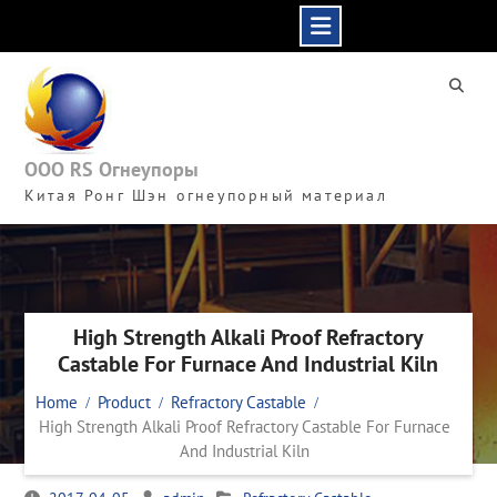
Skip
to
content
ООО RS Огнеупоры
Китая Ронг Шэн огнеупорный материал
High Strength Alkali Proof Refractory
Castable For Furnace And Industrial Kiln
Home
Product
Refractory Castable
High Strength Alkali Proof Refractory Castable For Furnace
And Industrial Kiln