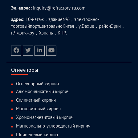
Эл. адрес:
inquiry@refractory-ru.com
адрес:
10-йэтаж，здание№6，электронно-
торговыйпортцентральноКитая，у.Daxue，районЭрки，
г.Чжэнчжоу，Хэнань，КНР.
facebook
twitter.com
linkedin
youtube
Огнеупоры
Огнеупорный кирпич
Алюмосиликатный кирпич
Силикатный кирпич
Магнезитовый кирпич
Хромомагнезитовый кирпич
Магнезиально-углеродистый кирпич
Шпинелевый кирпич