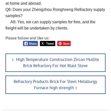
at home and abroad.
Q6: Does your Zhengzhou Ronghseng Refractory supply
samples?
A6: Yes, we can supply samples for free, and the
freight will be undertaken by clients.
Please follow and like us:
Post
Previous
High Temperature Construction Zircon Mullite
navigation
post:
Brick Refractory For Hot Blast Stove
Next
Refractory Products Brick For Steel Metallurgy
post:
Furnace high strength