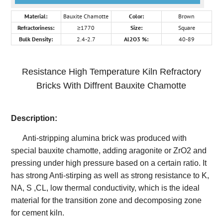
Material:
Bauxite Chamotte
Color:
Brown
Refractoriness:
≥1770
Size:
Square
Bulk Density:
2.4-2.7
Al2O3 %:
40-89
Resistance High Temperature Kiln Refractory
Bricks With Diffrent Bauxite Chamotte
Description:
Anti-stripping alumina brick was produced with
special bauxite chamotte, adding aragonite or ZrO2 and
pressing under high pressure based on a certain ratio. It
has strong Anti-stirping as well as strong resistance to K,
NA, S ,CL, low thermal conductivity, which is the ideal
material for the transition zone and decomposing zone
for cement kiln.