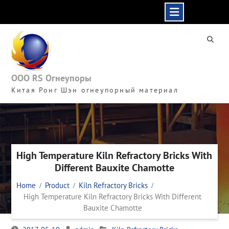
Skip
to
content
ООО RS Огнеупоры
Китая Ронг Шэн огнеупорный материал
High Temperature Kiln Refractory Bricks With
Different Bauxite Chamotte
Home
Product
Kiln Refractory Bricks
High Temperature Kiln Refractory Bricks With Different
Bauxite Chamotte