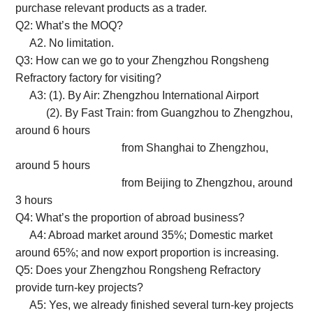
purchase relevant products as a trader.
Q2: What’s the MOQ?
A2. No limitation.
Q3: How can we go to your Zhengzhou Rongsheng
Refractory factory for visiting?
A3: (1). By Air: Zhengzhou International Airport
(2). By Fast Train: from Guangzhou to Zhengzhou,
around 6 hours
from Shanghai to Zhengzhou,
around 5 hours
from Beijing to Zhengzhou, around
3 hours
Q4: What’s the proportion of abroad business?
A4: Abroad market around 35%; Domestic market
around 65%; and now export proportion is increasing.
Q5: Does your Zhengzhou Rongsheng Refractory
provide turn-key projects?
A5: Yes, we already finished several turn-key projects