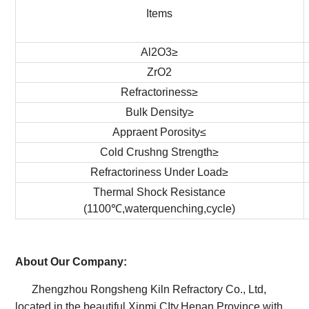
Items
Al2O3≥
ZrO2
Refractoriness≥
Bulk Density≥
Appraent Porosity≤
Cold Crushng Strength≥
Refractoriness Under Load≥
Thermal Shock Resistance
(1100℃,waterquenching,cycle)
About Our Company:
Zhengzhou Rongsheng Kiln Refractory Co., Ltd,
located in the beautiful Xinmi CIty,Henan Province with