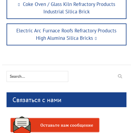
Post
Previous
Coke Oven / Glass Kiln Refractory Products
navigation
post:
Industrial Silica Brick
Next
Electric Arc Furnace Roofs Refractory Products
post:
High Alumina Silica Bricks
Search
for:
Связаться с нами