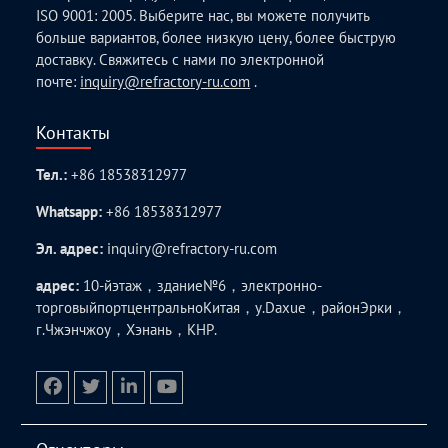
ISO 9001: 2005. Выберите нас, вы можете получить
больше вариантов, более низкую цену, более быструю
доставку. Свяжитесь с нами по электронной
почте:
inquiry@refractory-ru.com
.
Контакты
Тел.:
+86 18538312977
Whatsapp:
+86 18538312977
Эл. адрес:
inquiry@refractory-ru.com
адрес:
10-йэтаж，здание№6，электронно-
торговыйпортцентральноКитая，у.Daxue，районЭрки，
г.Чжэнчжоу，Хэнань，КНР.
facebook
twitter.com
linkedin
youtube