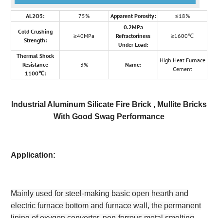
AL2O3:
75%
Apparent Porosity:
≤18%
0.2MPa
Cold Crushing
≥40MPa
Refractoriness
≥1600℃
Strength:
Under Load:
Thermal Shock
High Heat Furnace
Resistance
3%
Name:
Cement
1100℃:
Industrial Aluminum Silicate Fire Brick , Mullite Bricks
With Good Swag Performance
Application:
Mainly used for steel-making basic open hearth and
electric furnace bottom and furnace wall, the permanent
lining of oxygen converter, non-ferrous metal smelting