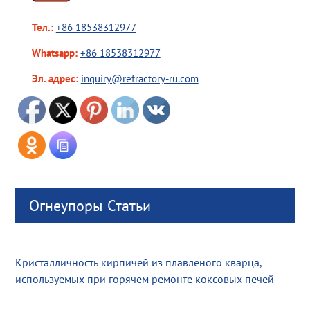
Тел.:
+86 18538312977
Whatsapp:
+86 18538312977
Эл. адрес:
inquiry@refractory-ru.com
Огнеупоры Статьи
Кристалличность кирпичей из плавленого кварца,
используемых при горячем ремонте коксовых печей