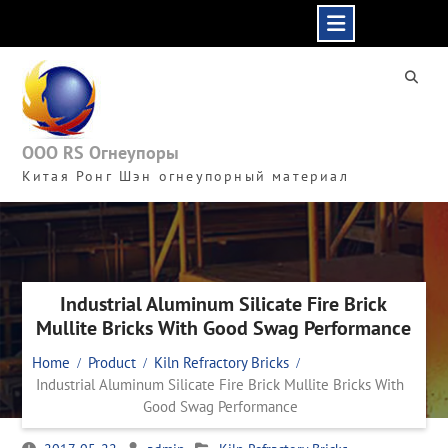
Skip
to
content
ООО RS Огнеупоры
Китая Ронг Шэн огнеупорный материал
Industrial Aluminum Silicate Fire Brick
Mullite Bricks With Good Swag Performance
Home
Product
Kiln Refractory Bricks
Industrial Aluminum Silicate Fire Brick Mullite Bricks With
Good Swag Performance