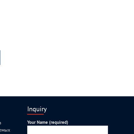
Inquiry
Your Name (required)
з
уемых