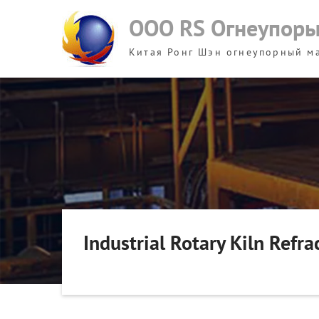
Skip
ООО RS Огнеупор
to
content
Китая Ронг Шэн огнеупорный м
Industrial Rotary Kiln Refr