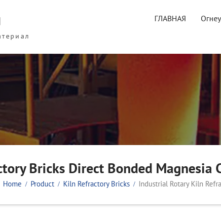
ы
ГЛАВНАЯ
Огне
атериал
actory Bricks Direct Bonded Magnesia
Home
Product
Kiln Refractory Bricks
Industrial Rotary Kiln Re