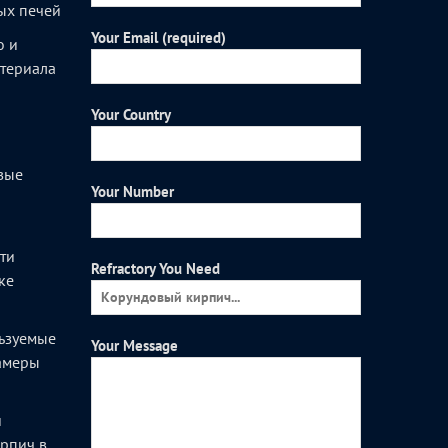
ых печей
Your Email (required)
о и
атериала
Your Country
вые
Your Number
и
ти
Refractory You Need
ке
ьзуемые
Your Message
камеры
и
рпич в