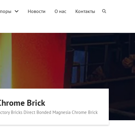
упоры
Новости
О нас
Контакты
 Chrome Brick
fractory Bricks Direct Bonded Magnesia Chrome Brick