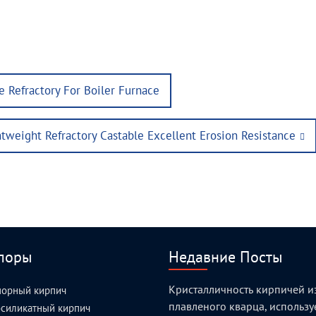
e Refractory For Boiler Furnace
tweight Refractory Castable Excellent Erosion Resistance
поры
Недавние Посты
Кристалличность кирпичей и
порный кирпич
плавленого кварца, использ
силикатный кирпич