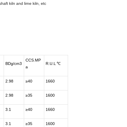
shaft kiln and lime kiln, etc
CCS.MP
BDg/cm3
R.U.L ℃
a
2.98
≥40
1660
2.98
≥35
1600
3.1
≥40
1660
3.1
≥35
1600