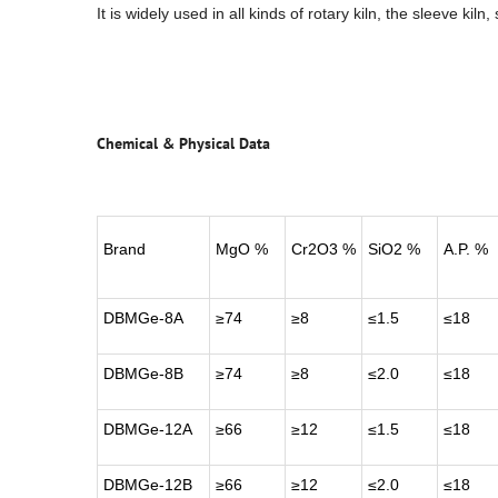
It is widely used in all kinds of rotary kiln, the sleeve kiln, 
Chemical & Physical Data
Brand
MgO %
Cr2O3 %
SiO2 %
A.P. %
DBMGe-8A
≥74
≥8
≤1.5
≤18
DBMGe-8B
≥74
≥8
≤2.0
≤18
DBMGe-12A
≥66
≥12
≤1.5
≤18
DBMGe-12B
≥66
≥12
≤2.0
≤18