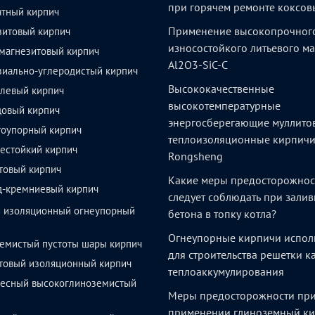
при горячем ремонте коксов
атный кирпич
Применение высокопрочног
зитовый кирпич
износостойкого литьевого м
магнезитовый кирпич
Al2O3-SiC-C
зиально-углеродистый кирпич
Высококачественные
левый кирпич
высокотемпературные
довый кирпич
энергосберегающие муллито
тоупорный кирпич
теплоизоляционные кирпич
естойкий кирпич
Rongsheng
товый кирпич
Какие меры предосторожнос
д-кремниевый кирпич
следует соблюдать при залив
й изоляционный огнеупорный
бетона в топку котла?
Огнеупорные кирпичи испол
емистый пустоты шары кирпич
для строительства решетки 
товый изоляционный кирпич
теплоаккумулирования
весный высокоглиноземистый
Меры предосторожности пр
применении глиноземный ки