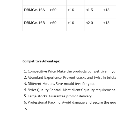
DBMGe-16A
≥60
≥16
≤1.5
≤18
DBMGe-16B
≥60
≥16
≤2.0
≤18
Competitive Advantage:
Competitive Price. Make the products competitive in yo
Abundant Experience. Prevent cracks and twist in bricks
Different Moulds. Save mould fees for you.
Strict Quality Control. Meet clients’ quality requirement.
Large stocks. Guarantee prompt delivery.
Professional Packing. Avoid damage and secure the goo