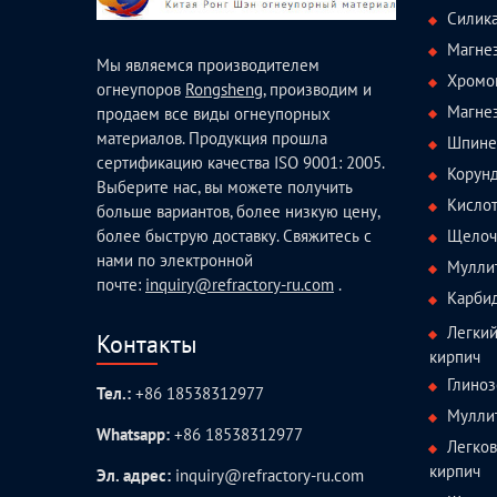
Силик
Магне
Мы являемся производителем
Хромо
огнеупоров
Rongsheng
, производим и
Магне
продаем все виды огнеупорных
материалов. Продукция прошла
Шпине
сертификацию качества ISO 9001: 2005.
Корун
Выберите нас, вы можете получить
Кисло
больше вариантов, более низкую цену,
Щелоч
более быструю доставку. Свяжитесь с
нами по электронной
Мулли
почте:
inquiry@refractory-ru.com
.
Карби
Легки
Контакты
кирпич
Глиноз
Тел.:
+86 18538312977
Мулли
Whatsapp:
+86 18538312977
Легко
кирпич
Эл. адрес:
inquiry@refractory-ru.com