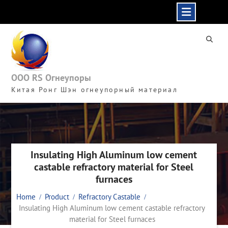
Skip
to
content
ООО RS Огнеупоры
Китая Ронг Шэн огнеупорный материал
Insulating High Aluminum low cement
castable refractory material for Steel
furnaces
Home
Product
Refractory Castable
Insulating High Aluminum low cement castable refractory
material for Steel furnaces