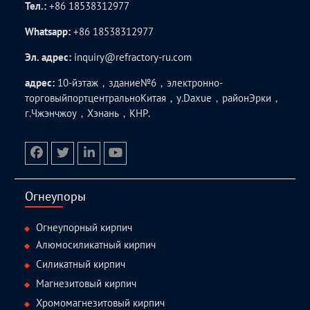
Тел.:
+86 18538312977
Whatsapp:
+86 18538312977
Эл. адрес:
inquiry@refractory-ru.com
адрес:
10-йэтаж，здание№6，электронно-
торговыйпортцентральноКитая，у.Daxue，районЭрки，
г.Чжэнчжоу，Хэнань，КНР.
facebook
twitter.com
linkedin
youtube
Огнеупоры
Огнеупорный кирпич
Алюмосиликатный кирпич
Силикатный кирпич
Магнезитовый кирпич
Хромомагнезитовый кирпич