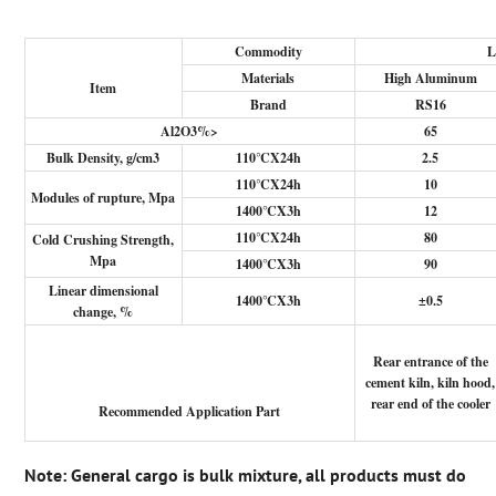
Commodity
L
Materials
High Aluminum
Item
Brand
RS16
Al2O3%
>
65
Bulk Density, g/cm3
110
℃
X24h
2.5
110
℃
X24h
10
Modules of rupture, Mpa
1400
℃
X3h
12
110
℃
X24h
80
Cold Crushing Strength,
Mpa
1400
℃
X3h
90
Linear dimensional
1400
℃
X3h
±0.5
change, %
Rear entrance of the
cement kiln, kiln hood,
rear end of the cooler
Recommended Application Part
Note: General cargo is bulk mixture, all products must do