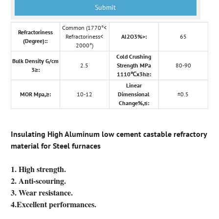
Common (1770°<
Refractoriness
Refractoriness<
Al2O3%>:
65
(Degree)::
2000°)
Cold Crushing
Bulk Density G/cm
2.5
Strength MPa
80-90
3≥:
1110℃x3h≥:
Linear
MOR Mpa,≥:
10-12
Dimensional
±0.5
Change%,≤:
Insulating High Aluminum low cement castable refractory
material for Steel furnaces
1. High strength.
2. Anti-scouring.
3. Wear resistance.
4.Excellent performances.