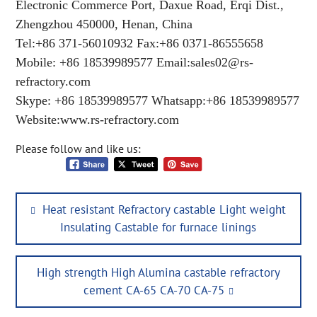
Electronic Commerce Port, Daxue Road, Erqi Dist.,
Zhengzhou 450000, Henan, China
Tel:+86 371-56010932 Fax:+86 0371-86555658
Mobile: +86 18539989577 Email:sales02@rs-
refractory.com
Skype: +86 18539989577 Whatsapp:+86 18539989577
Website:www.rs-refractory.com
Please follow and like us:
Post
Previous
Heat resistant Refractory castable Light weight
navigation
post:
Insulating Castable for furnace linings
Next
High strength High Alumina castable refractory
post:
cement CA-65 CA-70 CA-75