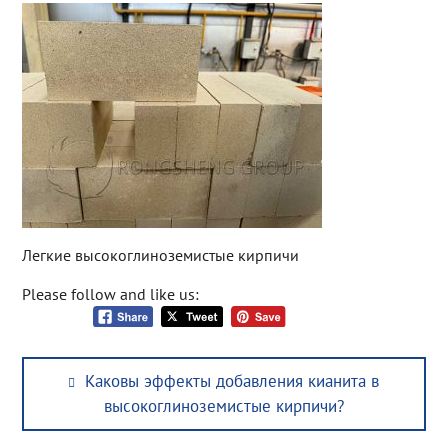
Легкие высокоглиноземистые кирпичи
Please follow and like us:
Post
Previous
Каковы эффекты добавления кианита в
navigation
post:
высокоглиноземистые кирпичи?