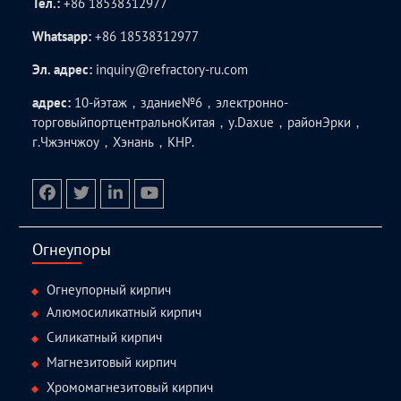
Тел.:
+86 18538312977
Whatsapp:
+86 18538312977
Эл. адрес:
inquiry@refractory-ru.com
адрес:
10-йэтаж，здание№6，электронно-
торговыйпортцентральноКитая，у.Daxue，районЭрки，
г.Чжэнчжоу，Хэнань，КНР.
facebook
twitter.com
linkedin
youtube
Огнеупоры
Огнеупорный кирпич
Алюмосиликатный кирпич
Силикатный кирпич
Магнезитовый кирпич
Хромомагнезитовый кирпич