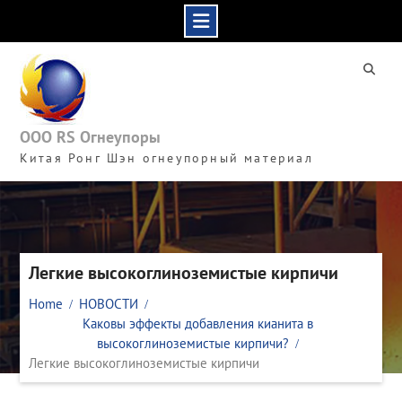
Skip
to
content
ООО RS Огнеупоры
Китая Ронг Шэн огнеупорный материал
Легкие высокоглиноземистые кирпичи
Home
НОВОСТИ
Каковы эффекты добавления кианита в
высокоглиноземистые кирпичи?
Легкие высокоглиноземистые кирпичи