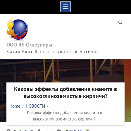
Skip
to
content
ООО RS Огнеупоры
Китая Ронг Шэн огнеупорный материал
Каковы эффекты добавления кианита в
высокоглиноземистые кирпичи?
Home
НОВОСТИ
Каковы эффекты добавления кианита в
высокоглиноземистые кирпичи?