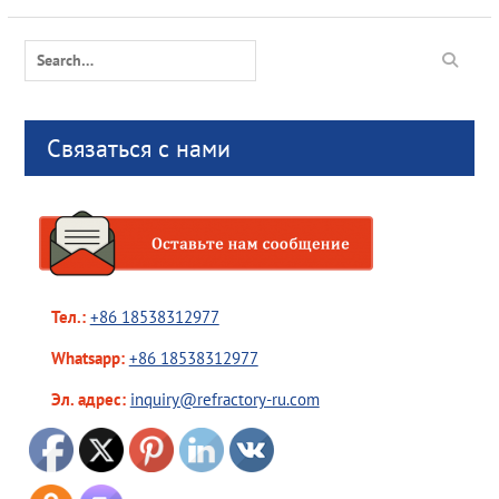
Search
for:
Связаться с нами
Тел.:
+86 18538312977
Whatsapp:
+86 18538312977
Эл. адрес:
inquiry@refractory-ru.com