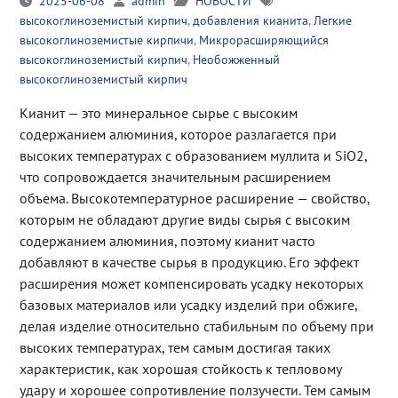
2025-06-08
admin
НОВОСТИ
высокоглиноземистый кирпич
,
добавления кианита
,
Легкие
высокоглиноземистые кирпичи
,
Микрорасширяющийся
высокоглиноземистый кирпич
,
Необожженный
высокоглиноземистый кирпич
Кианит — это минеральное сырье с высоким
содержанием алюминия, которое разлагается при
высоких температурах с образованием муллита и SiO2,
что сопровождается значительным расширением
объема. Высокотемпературное расширение — свойство,
которым не обладают другие виды сырья с высоким
содержанием алюминия, поэтому кианит часто
добавляют в качестве сырья в продукцию. Его эффект
расширения может компенсировать усадку некоторых
базовых материалов или усадку изделий при обжиге,
делая изделие относительно стабильным по объему при
высоких температурах, тем самым достигая таких
характеристик, как хорошая стойкость к тепловому
удару и хорошее сопротивление ползучести. Тем самым