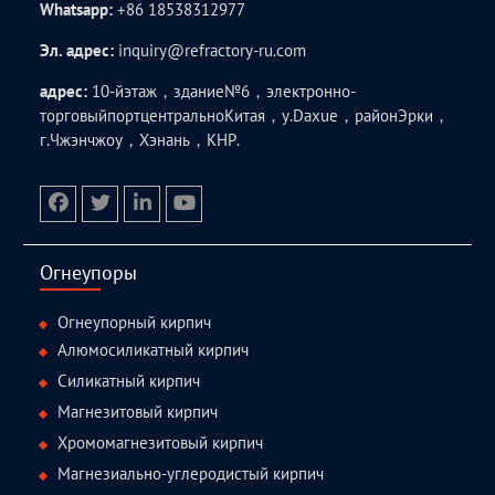
Whatsapp:
+86 18538312977
Эл. адрес:
inquiry@refractory-ru.com
адрес:
10-йэтаж，здание№6，электронно-
торговыйпортцентральноКитая，у.Daxue，районЭрки，
г.Чжэнчжоу，Хэнань，КНР.
facebook
twitter.com
linkedin
youtube
Огнеупоры
Огнеупорный кирпич
Алюмосиликатный кирпич
Силикатный кирпич
Магнезитовый кирпич
Хромомагнезитовый кирпич
Магнезиально-углеродистый кирпич