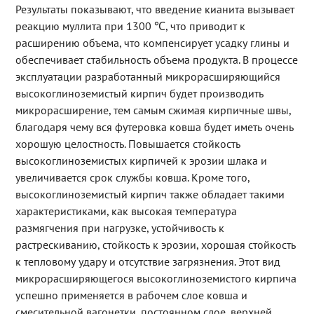
Результаты показывают, что введение кианита вызывает
реакцию муллита при 1300 ℃, что приводит к
расширению объема, что компенсирует усадку глины и
обеспечивает стабильность объема продукта. В процессе
эксплуатации разработанный микрорасширяющийся
высокоглиноземистый кирпич будет производить
микрорасширение, тем самым сжимая кирпичные швы,
благодаря чему вся футеровка ковша будет иметь очень
хорошую целостность. Повышается стойкость
высокоглиноземистых кирпичей к эрозии шлака и
увеличивается срок службы ковша. Кроме того,
высокоглиноземистый кирпич также обладает такими
характеристиками, как высокая температура
размягчения при нагрузке, устойчивость к
растрескиванию, стойкость к эрозии, хорошая стойкость
к тепловому удару и отсутствие загрязнения. Этот вид
микрорасширяющегося высокоглиноземистого кирпича
успешно применяется в рабочем слое ковша и
смесительной вагонетки, постоянном слое, верхней