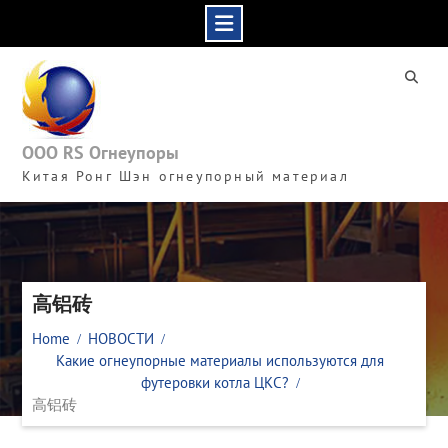
Skip
to
content
ООО RS Огнеупоры
Китая Ронг Шэн огнеупорный материал
高铝砖
Home
НОВОСТИ
Какие огнеупорные материалы используются для
футеровки котла ЦКС?
高铝砖