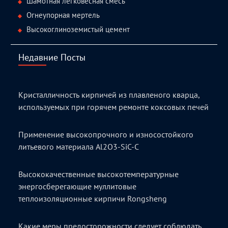
Шамотная легковесная смесь
Огнеупорная мертель
Высокоглиноземистый цемент
Недавние Посты
Кристалличность кирпичей из плавленого кварца,
используемых при горячем ремонте коксовых печей
Применение высокопрочного и износостойкого
литьевого материала Al2O3-SiC-C
Высококачественные высокотемпературные
энергосберегающие муллитовые
теплоизоляционные кирпичи Rongsheng
Какие меры предосторожности следует соблюдать