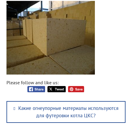
Please follow and like us:
Post
Previous
Какие огнеупорные материалы используются
navigation
post:
для футеровки котла ЦКС?