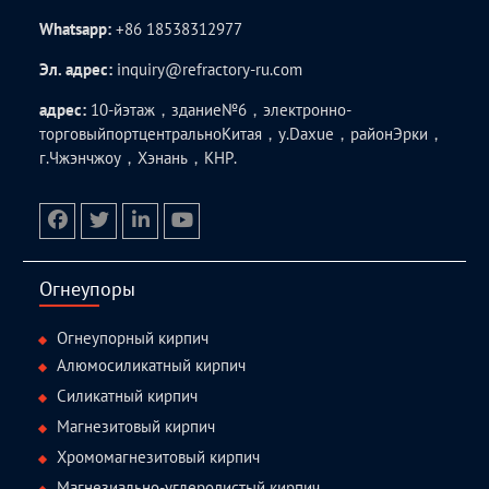
Whatsapp:
+86 18538312977
Эл. адрес:
inquiry@refractory-ru.com
адрес:
10-йэтаж，здание№6，электронно-
торговыйпортцентральноКитая，у.Daxue，районЭрки，
г.Чжэнчжоу，Хэнань，КНР.
facebook
twitter.com
linkedin
youtube
Огнеупоры
Огнеупорный кирпич
Алюмосиликатный кирпич
Силикатный кирпич
Магнезитовый кирпич
Хромомагнезитовый кирпич
Магнезиально-углеродистый кирпич