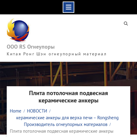
Skip
to
content
ООО RS Огнеупоры
Китая Ронг Шэн огнеупорный материал
Плита потолочная подвесная
керамические анкеры
Home
НОВОСТИ
керамические анкеры для верха печи – Rongsheng
Производитель огнеупорных материалов
Плита потолочная подвесная керамические анкеры