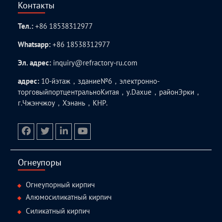
Контакты
Тел.:
+86 18538312977
Whatsapp:
+86 18538312977
Эл. адрес:
inquiry@refractory-ru.com
адрес:
10-йэтаж，здание№6，электронно-
торговыйпортцентральноКитая，у.Daxue，районЭрки，
г.Чжэнчжоу，Хэнань，КНР.
facebook
twitter.com
linkedin
youtube
Огнеупоры
Огнеупорный кирпич
Алюмосиликатный кирпич
Силикатный кирпич