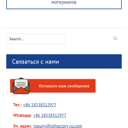
материалов
Search
for:
Связаться с нами
Тел.:
+86 18538312977
Whatsapp:
+86 18538312977
Эл. адрес:
inquiry@refractory-ru.com