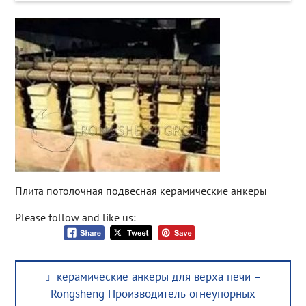
Плита потолочная подвесная керамические анкеры
Please follow and like us:
Post
Previous
керамические анкеры для верха печи –
navigation
post:
Rongsheng Производитель огнеупорных