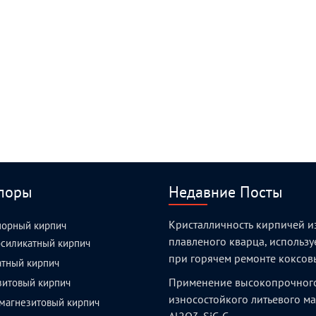
поры
Недавние Посты
Кристалличность кирпичей и
порный кирпич
плавленого кварца, использ
силикатный кирпич
при горячем ремонте коксов
атный кирпич
Применение высокопрочног
зитовый кирпич
износостойкого литьевого м
магнезитовый кирпич