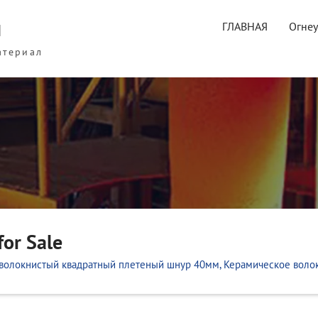
ы
ГЛАВНАЯ
Огне
атериал
for Sale
волокнистый квадратный плетеный шнур 40мм, Керамическое волок