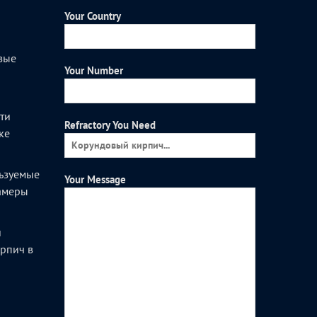
Your Country
вые
Your Number
и
ти
Refractory You Need
ке
ьзуемые
Your Message
камеры
и
рпич в