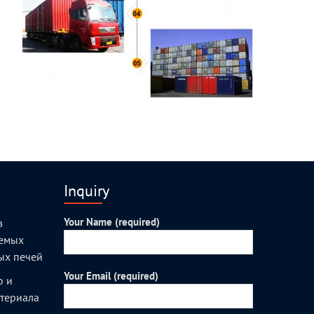
Inquiry
Your Name (required)
з
уемых
ых печей
Your Email (required)
о и
атериала