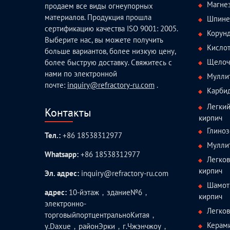
Магне
продаем все виды огнеупорных
материалов. Продукция прошла
Шпине
сертификацию качества ISO 9001: 2005.
Корун
Выберите нас, вы можете получить
Кисло
больше вариантов, более низкую цену,
Щелоч
более быструю доставку. Свяжитесь с
нами по электронной
Мулли
почте:
inquiry@refractory-ru.com
.
Карби
Легки
Контакты
кирпич
Глиноз
Тел.:
+86 18538312977
Мулли
Whatsapp:
+86 18538312977
Легко
кирпич
Эл. адрес:
inquiry@refractory-ru.com
Шамот
адрес:
10-йэтаж，здание№6，
кирпич
электронно-
Легко
торговыйпортцентральноКитая，
Керам
у.Daxue，районЭрки，г.Чжэнчжоу，