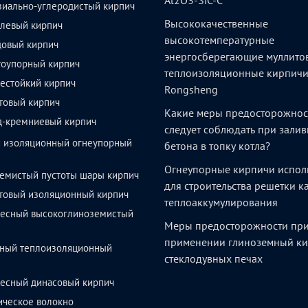
Al2O3-SiC-C
зиально-углеродистый кирпич
Высококачественные
левый кирпич
высокотемпературные
довый кирпич
энергосберегающие муллито
тоупорный кирпич
теплоизоляционные кирпич
естойкий кирпич
Rongsheng
товый кирпич
Какие меры предосторожнос
д-кремниевый кирпич
следует соблюдать при залив
й изоляционный огнеупорный
бетона в топку котла?
Огнеупорные кирпичи испол
емистый пустоты шары кирпич
для строительства решетки 
товый изоляционный кирпич
теплоаккумулирования
весный высокоглиноземистый
Меры предосторожности пр
применении глиноземный ки
ный теплоизоляционный
стеклодувных печах
весный динасовый кирпич
ическое волокно