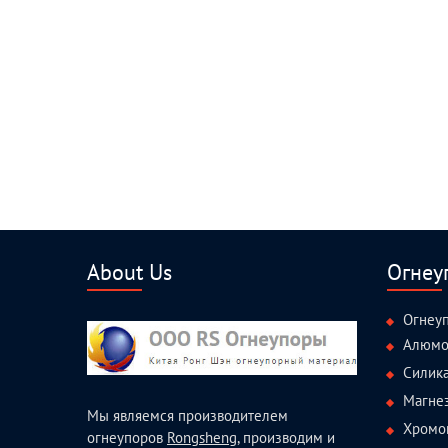
About Us
Огнеу
Огнеу
Алюмо
Силик
Магне
Мы являемся производителем
Хромо
огнеупоров
Rongsheng
, производим и