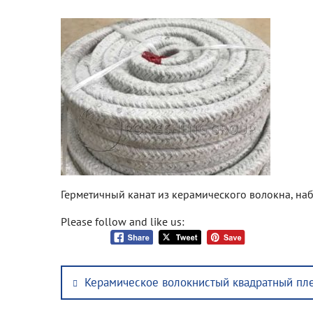
Герметичный канат из керамического волокна, на
Please follow and like us:
Post
Previous
Керамическое волокнистый квадратный пл
navigation
post: