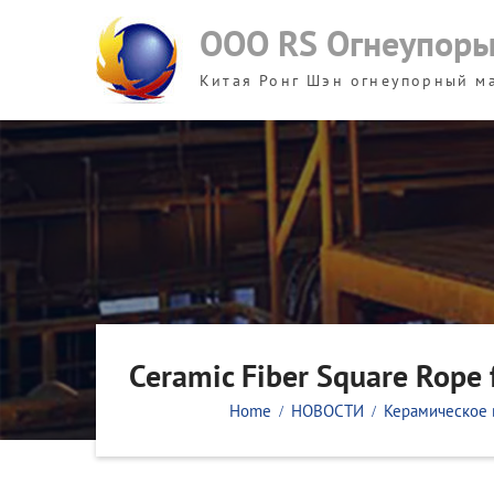
Skip
ООО RS Огнеупор
to
content
Китая Ронг Шэн огнеупорный м
Ceramic Fiber Square Rope 
Home
НОВОСТИ
Керамическое 