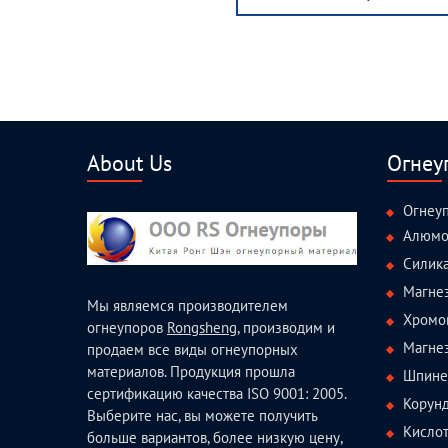
post:
About Us
Огнеу
Огнеу
Алюмо
Силик
Магне
Мы являемся производителем
Хромо
огнеупоров
Rongsheng
, производим и
Магне
продаем все виды огнеупорных
материалов. Продукция прошла
Шпине
сертификацию качества ISO 9001: 2005.
Корун
Выберите нас, вы можете получить
Кисло
больше вариантов, более низкую цену,