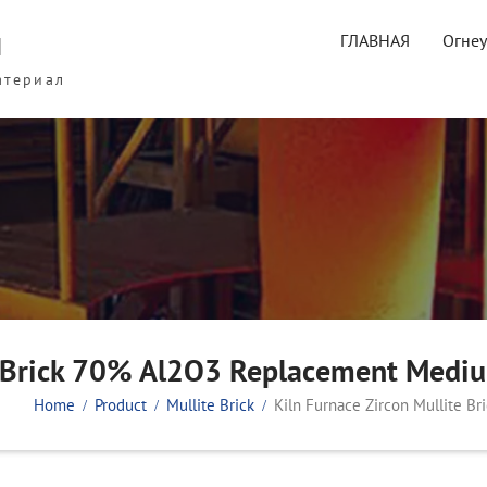
ы
ГЛАВНАЯ
Огне
атериал
e Brick 70% Al2O3 Replacement Mediu
Home
Product
Mullite Brick
Kiln Furnace Zircon Mullite B