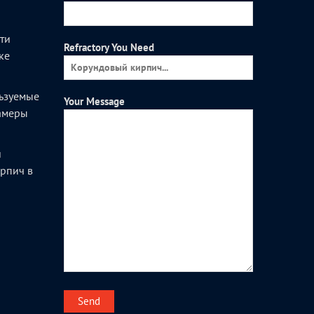
ти
Refractory You Need
ке
ьзуемые
Your Message
камеры
и
рпич в