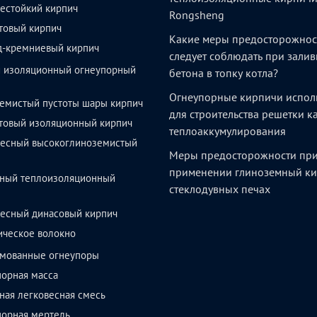
естойкий кирпич
Rongsheng
товый кирпич
Какие меры предосторожнос
д-кремниевый кирпич
следует соблюдать при залив
й изоляционный огнеупорный
бетона в топку котла?
Огнеупорные кирпичи испол
емистый пустоты шары кирпич
для строительства решетки 
товый изоляционный кирпич
теплоаккумулирования
весный высокоглиноземистый
Меры предосторожности пр
применении глиноземный ки
ный теплоизоляционный
стеклодувных печах
весный динасовый кирпич
ическое волокно
мованные огнеупоры
орная масса
ая легковесная смесь
порная мертель