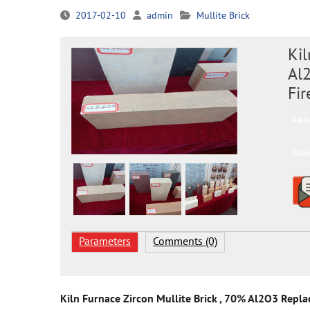
2017-02-10
admin
Mullite Brick
Kil
Al
Fir
Ratin
Share
Parameters
Comments (0)
Kiln Furnace Zircon Mullite Brick , 70% Al2O3 Repl