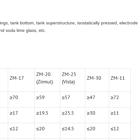
 rings, tank bottom, tank superstructure, isostatically pressed, electrode
nd soda lime glass, etc.
ZM-20
ZM-25
ZM-17
ZM-30
ZM-11
(Zirmul)
(Vista)
≥70
≥59
≥57
≥47
≥72
≥17
≥19.5
≥25.5
≥30
≥11
≤12
≤20
≤14.5
≤20
≤12