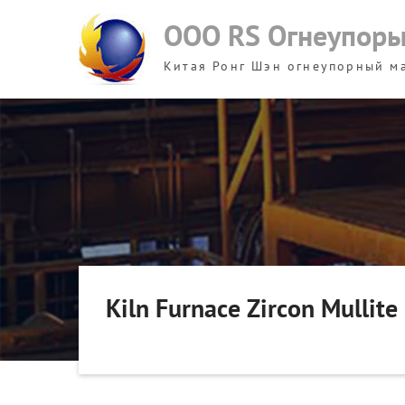
Skip
ООО RS Огнеупор
to
content
Китая Ронг Шэн огнеупорный м
Kiln Furnace Zircon Mullit