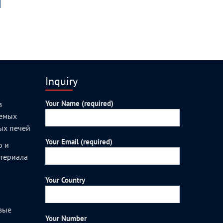
Inquiry
Your Name (required)
з
уемых
ых печей
Your Email (required)
о и
атериала
Your Country
вые
Your Number
и