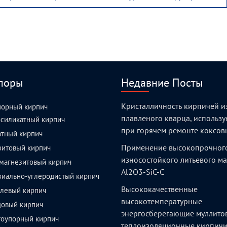
поры
Недавние Посты
Кристалличность кирпичей и
порный кирпич
плавленого кварца, использ
силикатный кирпич
при горячем ремонте коксов
атный кирпич
Применение высокопрочног
зитовый кирпич
износостойкого литьевого м
магнезитовый кирпич
Al2O3-SiC-C
зиально-углеродистый кирпич
Высококачественные
левый кирпич
высокотемпературные
довый кирпич
энергосберегающие муллито
тоупорный кирпич
теплоизоляционные кирпич