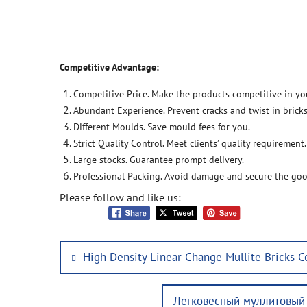
Competitive Advantage:
Competitive Price. Make the products competitive in yo
Abundant Experience. Prevent cracks and twist in bricks
Different Moulds. Save mould fees for you.
Strict Quality Control. Meet clients’ quality requirement.
Large stocks. Guarantee prompt delivery.
Professional Packing. Avoid damage and secure the goo
Please follow and like us:
Post
Previous
High Density Linear Change Mullite Bricks Ce
navigation
post:
Next
Легковесный муллитовый 