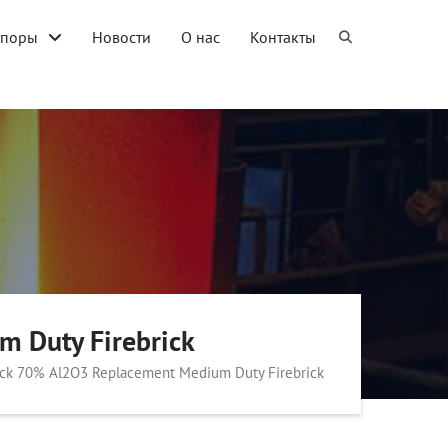
упоры
Новости
О нас
Контакты
m Duty Firebrick
rick 70% Al2O3 Replacement Medium Duty Firebrick