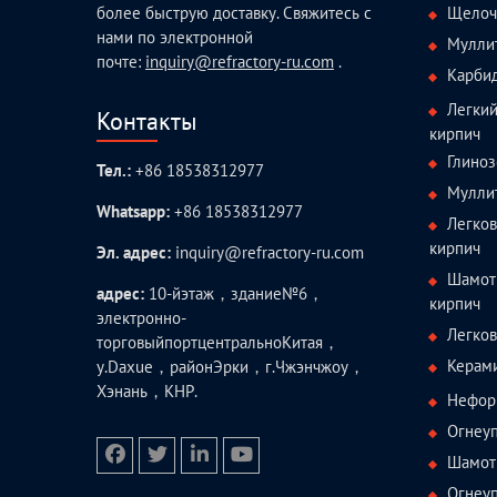
Щелоч
более быструю доставку. Свяжитесь с
нами по электронной
Мулли
почте:
inquiry@refractory-ru.com
.
Карби
Легки
Контакты
кирпич
Глиноз
Тел.:
+86 18538312977
Мулли
Whatsapp:
+86 18538312977
Легко
кирпич
Эл. адрес:
inquiry@refractory-ru.com
Шамот
адрес:
10-йэтаж，здание№6，
кирпич
электронно-
Легко
торговыйпортцентральноКитая，
Керам
у.Daxue，районЭрки，г.Чжэнчжоу，
Хэнань，КНР.
Нефор
Огнеуп
Шамотн
facebook
twitter.com
linkedin
youtube
Огнеу