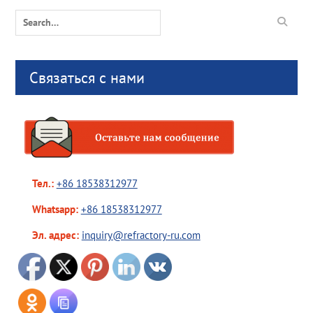
Search
for:
Связаться с нами
Тел.:
+86 18538312977
Whatsapp:
+86 18538312977
Эл. адрес:
inquiry@refractory-ru.com