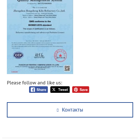
Please follow and like us:
Post
Previous
Контакты
navigation
post: