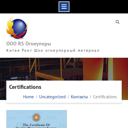
Skip
to
content
ООО RS Огнеупоры
Китая Ронг Шэн огнеупорный материал
Certifications
Home
Uncategorized
Контакты
Certifications