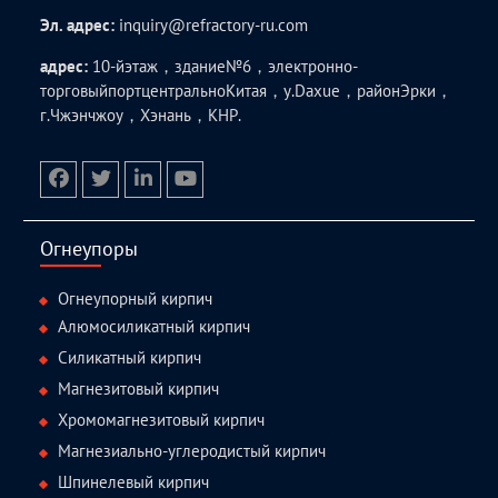
Эл. адрес:
inquiry@refractory-ru.com
адрес:
10-йэтаж，здание№6，электронно-
торговыйпортцентральноКитая，у.Daxue，районЭрки，
г.Чжэнчжоу，Хэнань，КНР.
facebook
twitter.com
linkedin
youtube
Огнеупоры
Огнеупорный кирпич
Алюмосиликатный кирпич
Силикатный кирпич
Магнезитовый кирпич
Хромомагнезитовый кирпич
Магнезиально-углеродистый кирпич
Шпинелевый кирпич