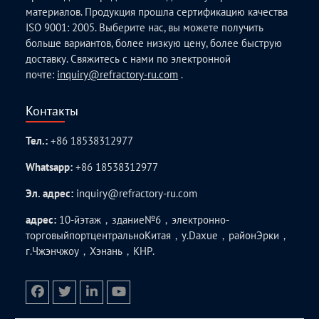
материалов. Продукция прошла сертификацию качества
ISO 9001: 2005. Выберите нас, вы можете получить
больше вариантов, более низкую цену, более быструю
доставку. Свяжитесь с нами по электронной
почте:
inquiry@refractory-ru.com
.
Контакты
Тел.:
+86 18538312977
Whatsapp:
+86 18538312977
Эл. адрес:
inquiry@refractory-ru.com
адрес:
10-йэтаж，здание№6，электронно-
торговыйпортцентральноКитая，у.Daxue，районЭрки，
г.Чжэнчжоу，Хэнань，КНР.
facebook
twitter.com
linkedin
youtube