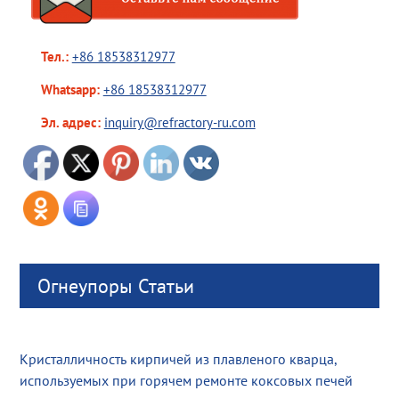
Тел.:
+86 18538312977
Whatsapp:
+86 18538312977
Эл. адрес:
inquiry@refractory-ru.com
Огнеупоры Статьи
Кристалличность кирпичей из плавленого кварца,
используемых при горячем ремонте коксовых печей