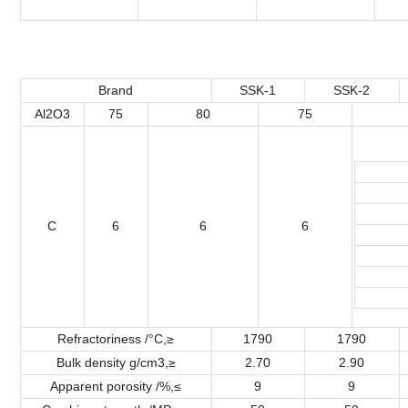
Brand
SSK-1
SSK-2
Al
2
O
3
75
80
75
C
6
6
6
Refractoriness /°C,≥
1790
1790
Bulk density g/cm
3
,≥
2.70
2.90
Apparent porosity /%,≤
9
9