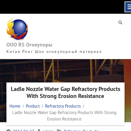
Skip
to
content
ООО RS Огнеупоры
Китая Ронг Шэн огнеупорный материал
Ladle Nozzle Water Gap Refractory Products
With Strong Erosion Resistance
Home
Product
Refractory Products
Ladle Nozzle Water Gap Refractory Products With Strong
Erosion Resistance