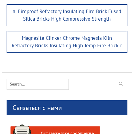
Post
Previous
Fireproof Refractory Insulating Fire Brick Fused
navigation
post:
Silica Bricks High Compressive Strength
Next
Magnesite Clinker Chrome Magnesia Kiln
post:
Refractory Bricks Insulating High Temp Fire Brick
Search
for:
Связаться с нами