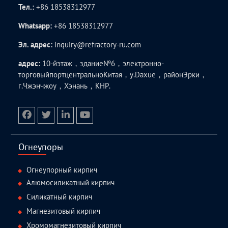
Тел.:
+86 18538312977
Whatsapp:
+86 18538312977
Эл. адрес:
inquiry@refractory-ru.com
адрес:
10-йэтаж，здание№6，электронно-
торговыйпортцентральноКитая，у.Daxue，районЭрки，
г.Чжэнчжоу，Хэнань，КНР.
facebook
twitter.com
linkedin
youtube
Огнеупоры
Огнеупорный кирпич
Алюмосиликатный кирпич
Силикатный кирпич
Магнезитовый кирпич
Хромомагнезитовый кирпич