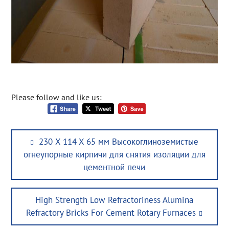
Please follow and like us:
Post
Previous
230 X 114 X 65 мм Высокоглиноземистые
navigation
post:
огнеупорные кирпичи для снятия изоляции для
цементной печи
Next
High Strength Low Refractoriness Alumina
post:
Refractory Bricks For Cement Rotary Furnaces