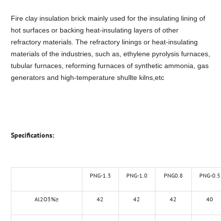
Fire clay insulation brick mainly used for the insulating lining of
hot surfaces or backing heat-insulating layers of other
refractory materials. The refractory linings or heat-insulating
materials of the industries, such as, ethylene pyrolysis furnaces,
tubular furnaces, reforming furnaces of synthetic ammonia, gas
generators and high-temperature shullte kilns,etc
Specifications:
PNG-1.3
PNG-1.0
PNG0.8
PNG-0.5
Al2O3%≥
42
42
42
40