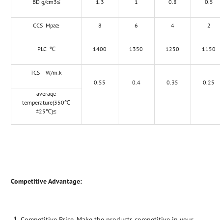
BD g/cm3≤
1.3
1
0.8
0.5
CCS Mpa≥
8
6
4
2
PLC ℃
1400
1350
1250
1150
TCS W/m.k
0.55
0.4
0.35
0.25
average
temperature(350℃
±25℃)≤
Competitive Advantage:
Competitive Price. Make the products competitive in your