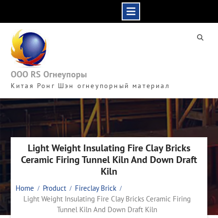
Skip
to
content
ООО RS Огнеупоры
Китая Ронг Шэн огнеупорный материал
Light Weight Insulating Fire Clay Bricks
Ceramic Firing Tunnel Kiln And Down Draft
Kiln
Home
Product
Fireclay Brick
Light Weight Insulating Fire Clay Bricks Ceramic Firing
Tunnel Kiln And Down Draft Kiln