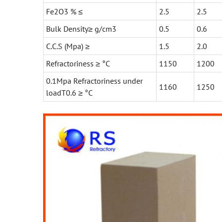
Fe2O3 % ≤
2.5
2.5
Bulk Density≥ g/cm3
0.5
0.6
C.C.S (Mpa) ≥
1.5
2.0
Refractoriness ≥ °C
1150
1200
0.1Mpa Refractoriness under
1160
1250
loadT0.6 ≥ °C