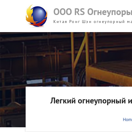
Skip
ООО RS Огнеупор
to
content
Китая Ронг Шэн огнеупорный м
Легкий огнеупорный и
Hom