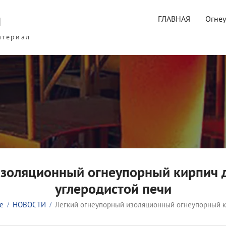
ы
ГЛАВНАЯ
Огне
атериал
золяционный огнеупорный кирпич д
углеродистой печи
e
НОВОСТИ
Легкий огнеупорный изоляционный огнеупорный ки