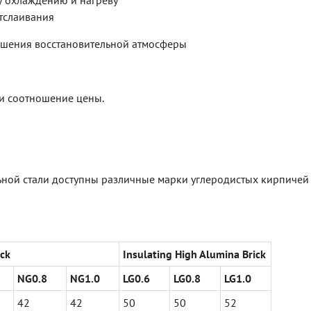
у охлаждению и нагреву
тслаивания
учшения восстановительной атмосферы
 и соотношение цены.
льной стали доступны различные марки углеродистых кирпичей
ick
Insulating High Alumina Brick
NG0.8
NG1.0
LG0.6
LG0.8
LG1.0
42
42
50
50
52