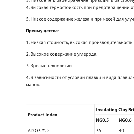
3. Низкое тепловое хранение приводит к быстром
4. Высокая термостойкость при предотвращении о
5. Низкое содержание железа и примесей для ул
Преимущества
:
1. Низкая стоимость, высокая производительность
2. Высокое содержание углерода.
3. Зрелые технологии.
4. В зависимости от условий плавки и вида плави
марок.
Insulating Clay Br
Product Index
NG0.5
NG0.6
Al2O3 % ≥
35
40