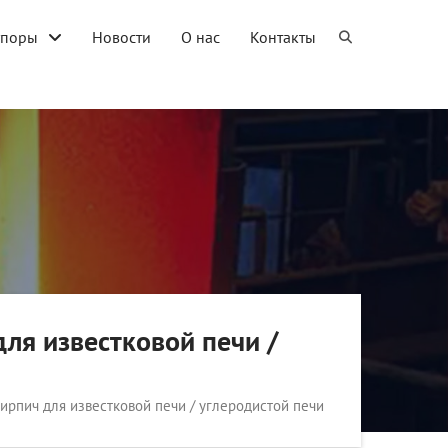
упоры
Новости
О нас
Контакты
ля известковой печи /
рпич для известковой печи / углеродистой печи