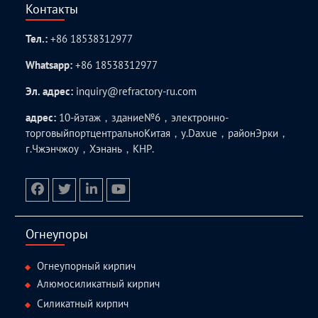
Контакты
Тел.:
+86 18538312977
Whatsapp:
+86 18538312977
Эл. адрес:
inquiry@refractory-ru.com
адрес:
10-йэтаж，здание№6，электронно-
торговыйпортцентральноКитая，у.Daxue，районЭрки，
г.Чжэнчжоу，Хэнань，КНР.
facebook
twitter.com
linkedin
youtube
Огнеупоры
Огнеупорный кирпич
Алюмосиликатный кирпич
Силикатный кирпич