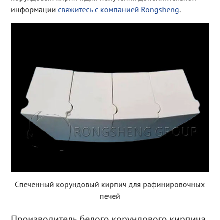
информации
свяжитесь с компанией Rongsheng
.
Спеченный корундовый кирпич для рафинировочных
печей
Производитель белого корундового кирпича