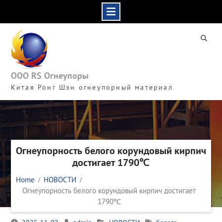
Skip
to
content
ООО RS Огнеупоры
Китая Ронг Шэн огнеупорный материал
Огнеупорность белого корундовый кирпич
достигает 1790℃
Home
НОВОСТИ
Огнеупорность белого корундовый кирпич достигает
1790℃