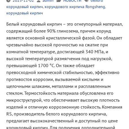
2025-11-02
admin
НОВОСТИ
белого
корундовый кирпич
,
корундового кирпича Rongsheng
,
корундовый кирпич
Белый корундовый кирпич – это огнеупорный материал,
содержащий более 90% глинозема, причем корунд
является основной кристаллической фазой. Он обладает
чрезвычайно высокой прочностью на сжатие при
комнатной температуре, достигающей 340 МПа, и
высокой температурой размягчения под нагрузкой,
превышающей 1700 °C. Он также обладает
превосходной химической стабильностью, эффективно
противостоя коррозии, вызываемой кислыми и
щелочными шлаками, металлами и расплавленным
стеклом. Термостойкость материала обусловлена его
микроструктурой, что обеспечивает высокую плотность
изделий и отличную коррозионную стойкость. Компания
RS, производитель белого корундового кирпича,
предлагает высококачественный и доступный по цене
корундовый кирпич. Для получения дополнительной