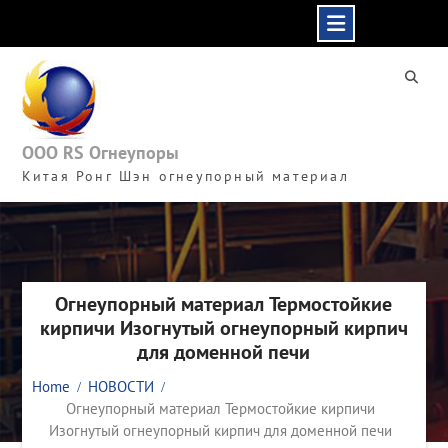
Skip
to
content
ООО RS Огнеупоры
Китая Ронг Шэн огнеупорный материал
Огнеупорный материал Термостойкие
кирпичи Изогнутый огнеупорный кирпич
для доменной печи
Home
НОВОСТИ
Огнеупорный материал Термостойкие кирпичи
Изогнутый огнеупорный кирпич для доменной печи