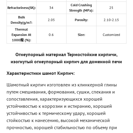
Cold Crushing
Refractoriness(SK):
34
25
Strength (MPa):
Bulk
2.05
Porosity:
2.10-2.15
Density(g/m?:
Thermal
Expansion At
0.6
Size:
Customized
1000癈 (%):
Огнеупорный материал Термостойкие кирпичи,
изогнутый огнеупорный кирпич для доменной печи
Характеристики шамот Кирпич:
Шамотный кирпич изготовлен из клинкерной глины
путем смешивания, формования, сушки, спекания и
сопоставления, характеризующихся хорошей
устойчивостью к коррозии и истиранию, хорошей
устойчивостью к термическому удару, хорошей
стойкостью к нанесению, высокой механической
прочностью, хорошей стабильностью по объему при