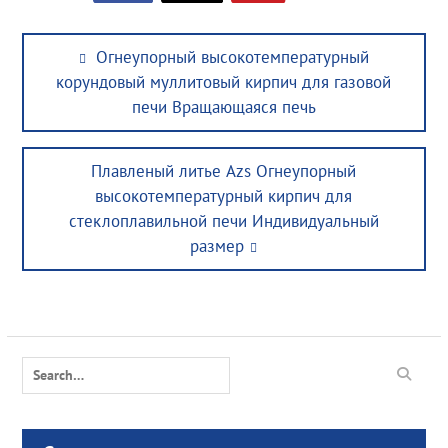
Post
Previous
Огнеупорный высокотемпературный
navigation
post:
корундовый муллитовый кирпич для газовой
печи Вращающаяся печь
Next
Плавленый литье Azs Огнеупорный
post:
высокотемпературный кирпич для
стеклоплавильной печи Индивидуальный
размер
Search
for: