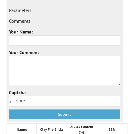
Parameters
Comments
Your Name:
Your Comment:
Captcha
Al2O3 Content
Name:
Clay Fire Bricks
38%
(%):