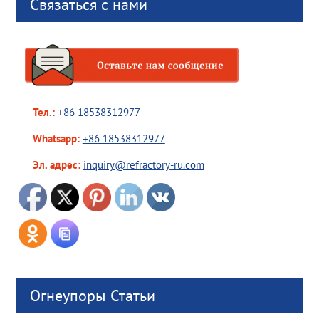
Связаться с нами
Тел.:
+86 18538312977
Whatsapp:
+86 18538312977
Эл. адрес:
inquiry@refractory-ru.com
Огнеупоры Статьи