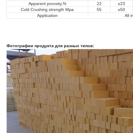
Apparent porosity,%
22
≤23
Cold Crushing strength Mpa
55
≥50
Application
All 
Фотографии продукта для разных типов: