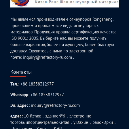
Мы являемся производителем огнеупоров
Rongsheng
,
производим и продаем все виды огнеупорных
материалов. Продукция прошла сертификацию качества
ISO 9001: 2005. Выберите нас, вы можете получить
больше вариантов, более низкую цену, более быструю
доставку. Свяжитесь с нами по электронной
почте:
inquiry@refractory-ru.com
.
Контакты
Тел.:
+86 18538312977
Whatsapp:
+86 18538312977
Эл. адрес:
inquiry@refractory-ru.com
адрес:
10-йэтаж，здание№6，электронно-
торговыйпортцентральноКитая，у.Daxue，районЭрки，
г.Чжэнчжоу，Хэнань，КНР.