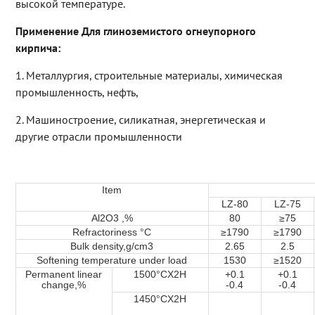
высокой температуре.
Применение Для глиноземистого огнеупорного
кирпича:
1. Металлургия, строительные материалы, химическая
промышленность, нефть,
2. Машиностроение, силикатная, энергетическая и
другие отрасли промышленности
Item
LZ-80
LZ-75
Al2O3 ,%
80
≥75
Refractoriness °C
≥1790
≥1790
Bulk density,g/cm3
2.65
2.5
Softening temperature under load
1530
≥1520
Permanent linear
1500°CX2H
+0.1
+0.1
change,%
-0.4
-0.4
1450°CX2H