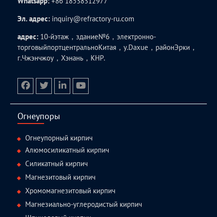
Whatsapp:
+86 18538312977
Эл. адрес:
inquiry@refractory-ru.com
адрес:
10-йэтаж，здание№6，электронно-
торговыйпортцентральноКитая，у.Daxue，районЭрки，
г.Чжэнчжоу，Хэнань，КНР.
facebook
twitter.com
linkedin
youtube
Огнеупоры
Огнеупорный кирпич
Алюмосиликатный кирпич
Силикатный кирпич
Магнезитовый кирпич
Хромомагнезитовый кирпич
Магнезиально-углеродистый кирпич