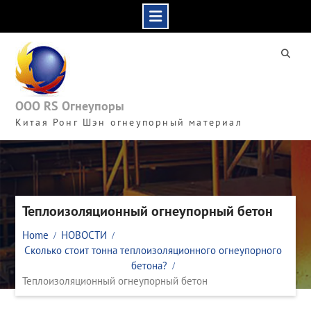
Skip
to
content
ООО RS Огнеупоры
Китая Ронг Шэн огнеупорный материал
Теплоизоляционный огнеупорный бетон
Home
НОВОСТИ
Сколько стоит тонна теплоизоляционного огнеупорного
бетона?
Теплоизоляционный огнеупорный бетон