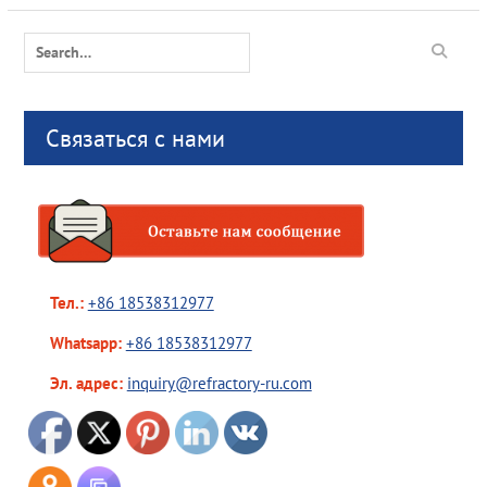
Search
for:
Связаться с нами
Тел.:
+86 18538312977
Whatsapp:
+86 18538312977
Эл. адрес:
inquiry@refractory-ru.com