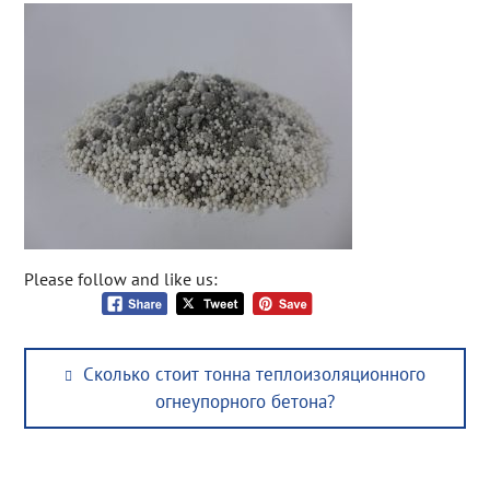
Please follow and like us:
Post
Previous
Сколько стоит тонна теплоизоляционного
navigation
post:
огнеупорного бетона?