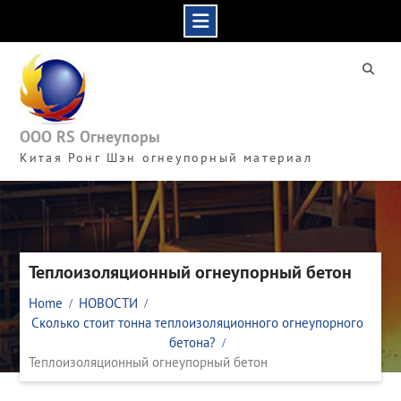
Skip
to
content
ООО RS Огнеупоры
Китая Ронг Шэн огнеупорный материал
Теплоизоляционный огнеупорный бетон
Home
НОВОСТИ
Сколько стоит тонна теплоизоляционного огнеупорного
бетона?
Теплоизоляционный огнеупорный бетон