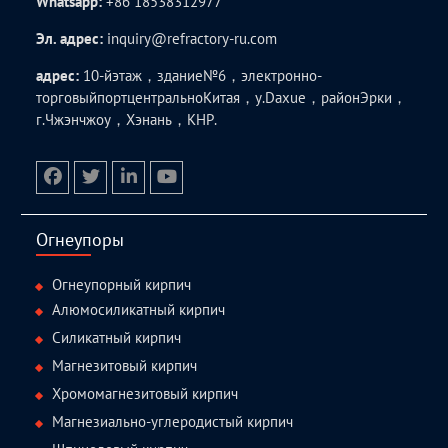
Whatsapp:
+86 18538312977
Эл. адрес:
inquiry@refractory-ru.com
адрес:
10-йэтаж，здание№6，электронно-
торговыйпортцентральноКитая，у.Daxue，районЭрки，
г.Чжэнчжоу，Хэнань，КНР.
facebook
twitter.com
linkedin
youtube
Огнеупоры
Огнеупорный кирпич
Алюмосиликатный кирпич
Силикатный кирпич
Магнезитовый кирпич
Хромомагнезитовый кирпич
Магнезиально-углеродистый кирпич