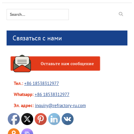
Search
for:
Связаться с нами
Тел.:
+86 18538312977
Whatsapp:
+86 18538312977
Эл. адрес:
inquiry@refractory-ru.com