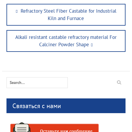
Post
Previous
Refractory Steel Fiber Castable for Industrial
navigation
post:
Kiln and Furnace
Next
Alkali resistant castable refractory material For
post:
Calciner Powder Shape
Search
for:
Связаться с нами