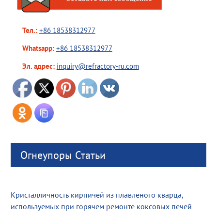
Тел.:
+86 18538312977
Whatsapp:
+86 18538312977
Эл. адрес:
inquiry@refractory-ru.com
Огнеупоры Статьи
Кристалличность кирпичей из плавленого кварца,
используемых при горячем ремонте коксовых печей