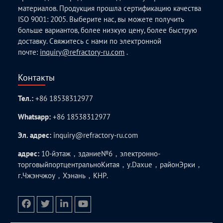
материалов. Продукция прошла сертификацию качества
ISO 9001: 2005. Выберите нас, вы можете получить
больше вариантов, более низкую цену, более быструю
доставку. Свяжитесь с нами по электронной
почте:
inquiry@refractory-ru.com
.
Контакты
Тел.:
+86 18538312977
Whatsapp:
+86 18538312977
Эл. адрес:
inquiry@refractory-ru.com
адрес:
10-йэтаж，здание№6，электронно-
торговыйпортцентральноКитая，у.Daxue，районЭрки，
г.Чжэнчжоу，Хэнань，КНР.
facebook
twitter.com
linkedin
youtube