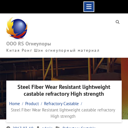
Skip
to
content
ООО RS Огнеупоры
Китая Ронг Шэн огнеупорный материал
Steel Fiber Wear Resistant lightweight
castable refractory High strength
Home
Product
Refractory Castable
Steel Fiber Wear Resistant lightweight castable refractory
High strength