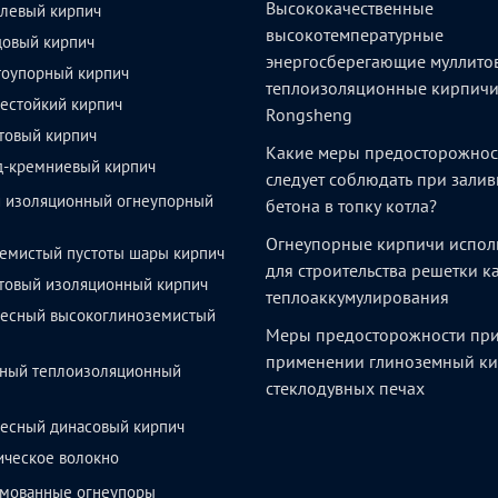
Высококачественные
левый кирпич
высокотемпературные
довый кирпич
энергосберегающие муллито
тоупорный кирпич
теплоизоляционные кирпич
естойкий кирпич
Rongsheng
товый кирпич
Какие меры предосторожнос
д-кремниевый кирпич
следует соблюдать при залив
й изоляционный огнеупорный
бетона в топку котла?
Огнеупорные кирпичи испол
емистый пустоты шары кирпич
для строительства решетки 
товый изоляционный кирпич
теплоаккумулирования
весный высокоглиноземистый
Меры предосторожности пр
применении глиноземный ки
ный теплоизоляционный
стеклодувных печах
весный динасовый кирпич
ическое волокно
мованные огнеупоры