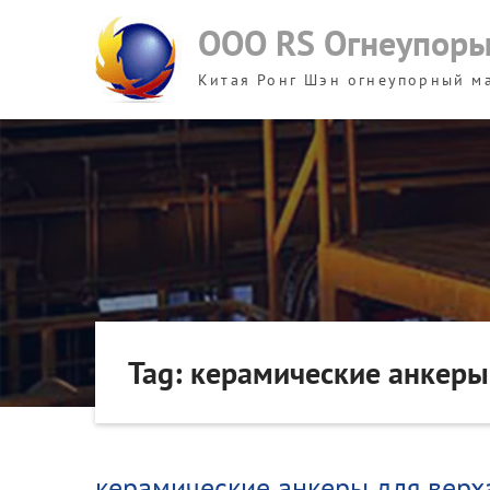
Skip
ООО RS Огнеупор
to
content
Китая Ронг Шэн огнеупорный м
Tag: керамические анкеры
керамические анкеры для верх