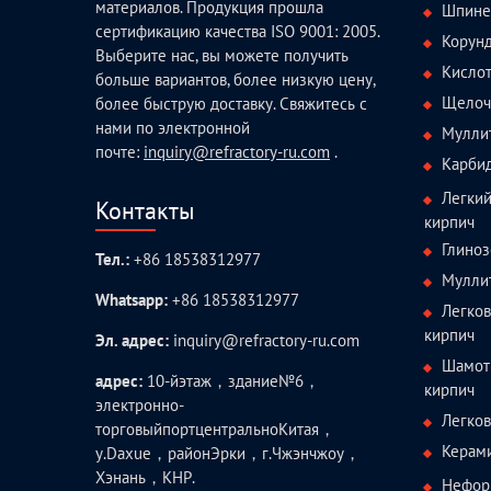
материалов. Продукция прошла
Шпине
сертификацию качества ISO 9001: 2005.
Корун
Выберите нас, вы можете получить
Кисло
больше вариантов, более низкую цену,
Щелоч
более быструю доставку. Свяжитесь с
нами по электронной
Мулли
почте:
inquiry@refractory-ru.com
.
Карби
Легки
Контакты
кирпич
Глиноз
Тел.:
+86 18538312977
Мулли
Whatsapp:
+86 18538312977
Легко
кирпич
Эл. адрес:
inquiry@refractory-ru.com
Шамот
адрес:
10-йэтаж，здание№6，
кирпич
электронно-
Легко
торговыйпортцентральноКитая，
Керам
у.Daxue，районЭрки，г.Чжэнчжоу，
Хэнань，КНР.
Нефор