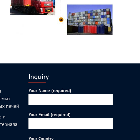
Inquiry
Your Name (required)
з
уемых
ых печей
Your Email (required)
о и
атериала
Your Country