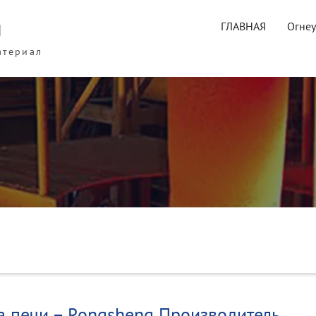
ы
ГЛАВНАЯ
Огне
атериал
а печи – Rongsheng Производитель