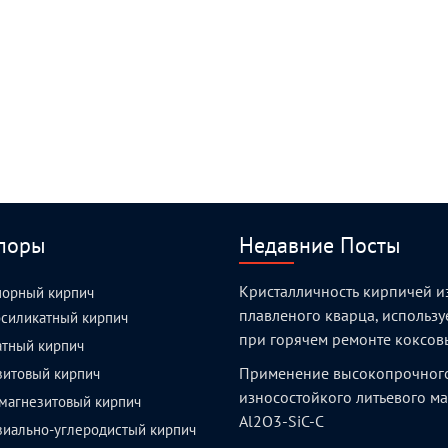
поры
Недавние Посты
Кристалличность кирпичей и
порный кирпич
плавленого кварца, использ
силикатный кирпич
при горячем ремонте коксов
атный кирпич
Применение высокопрочног
зитовый кирпич
износостойкого литьевого м
магнезитовый кирпич
Al2O3-SiC-C
зиально-углеродистый кирпич