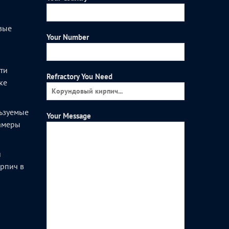
вые
Your Number
и
ти
Refractory You Need
ке
ьзуемые
Your Message
камеры
и
рпич в