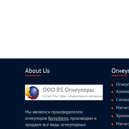
About Us
Огнеу
Огнеу
Алюмо
Силик
Магне
Мы являемся производителем
Хромо
огнеупоров
Rongsheng
, производим и
Магне
продаем все виды огнеупорных