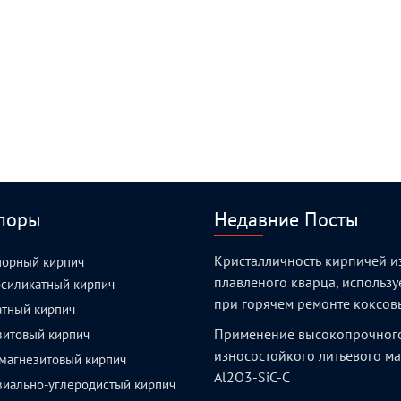
поры
Недавние Посты
Кристалличность кирпичей и
порный кирпич
плавленого кварца, использ
силикатный кирпич
при горячем ремонте коксов
атный кирпич
Применение высокопрочног
зитовый кирпич
износостойкого литьевого м
магнезитовый кирпич
Al2O3-SiC-C
зиально-углеродистый кирпич