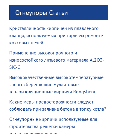
Огнеупоры Статьи
Кристалличность кирпичей из плавленого
кварца, используемых при горячем ремонте
коксовых печей
Применение высокопрочного и
износостойкого литьевого материала Al2O3-
SiC-C
Высококачественные высокотемпературные
энергосберегающие муллитовые
теплоизоляционные кирпичи Rongsheng
Какие меры предосторожности следует
соблюдать при заливке бетона в топку котла?
Огнеупорные кирпичи используемые для
строительства решетки камеры
теплоаккумулирования