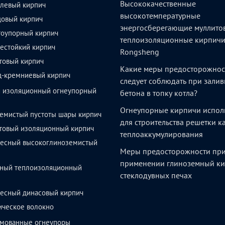
Высококачественные
левый кирпич
высокотемпературные
довый кирпич
энергосберегающие муллито
тоупорный кирпич
теплоизоляционные кирпич
естойкий кирпич
Rongsheng
товый кирпич
Какие меры предосторожнос
д-кремниевый кирпич
следует соблюдать при залив
й изоляционный огнеупорный
бетона в топку котла?
Огнеупорные кирпичи испол
емистый пустоты шары кирпич
для строительства решетки 
товый изоляционный кирпич
теплоаккумулирования
весный высокоглиноземистый
Меры предосторожности пр
применении глиноземный ки
ный теплоизоляционный
стеклодувных печах
весный динасовый кирпич
ическое волокно
мованные огнеупоры