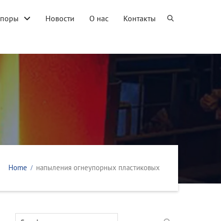
упоры
Новости
О нас
Контакты
Home
напыления огнеупорных пластиковых
Search