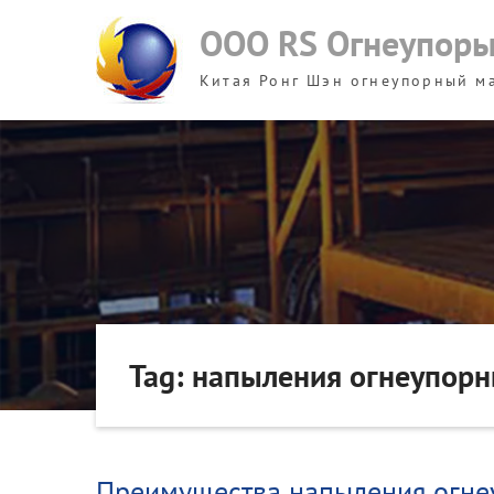
Skip
ООО RS Огнеупор
to
content
Китая Ронг Шэн огнеупорный м
Tag: напыления огнеупор
Преимущества напыления огне