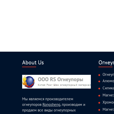
About Us
Огнеу
Огнеу
Алюмо
Силик
Магне
Мы являемся производителем
Хромо
огнеупоров
Rongsheng
, производим и
Магне
продаем все виды огнеупорных