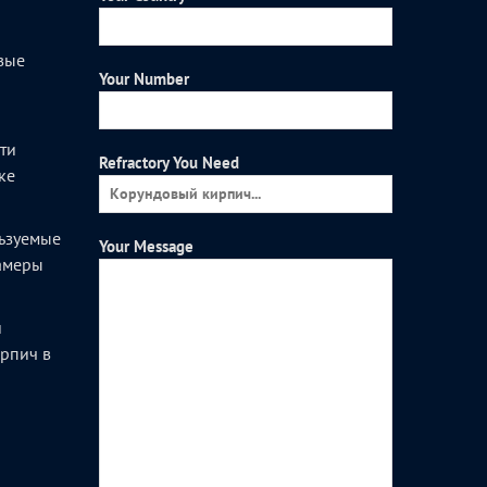
вые
Your Number
и
ти
Refractory You Need
ке
ьзуемые
Your Message
камеры
и
рпич в