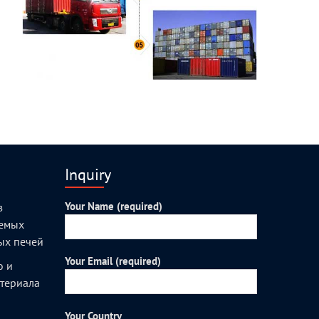
Inquiry
Your Name (required)
з
уемых
ых печей
Your Email (required)
о и
атериала
Your Country