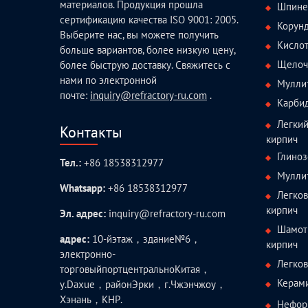
материалов. Продукция прошла
Шпине
сертификацию качества ISO 9001: 2005.
Корун
Выберите нас, вы можете получить
Кисло
больше вариантов, более низкую цену,
Щелоч
более быструю доставку. Свяжитесь с
нами по электронной
Мулли
почте:
inquiry@refractory-ru.com
.
Карби
Легки
Контакты
кирпич
Глиноз
Тел.:
+86 18538312977
Мулли
Whatsapp:
+86 18538312977
Легко
кирпич
Эл. адрес:
inquiry@refractory-ru.com
Шамот
адрес:
10-йэтаж，здание№6，
кирпич
электронно-
Легко
торговыйпортцентральноКитая，
Керам
у.Daxue，районЭрки，г.Чжэнчжоу，
Хэнань，КНР.
Нефор