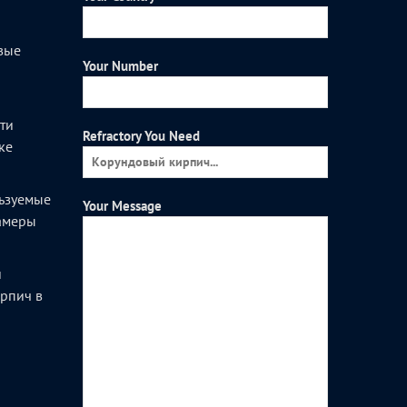
вые
Your Number
и
ти
Refractory You Need
ке
ьзуемые
Your Message
камеры
и
рпич в