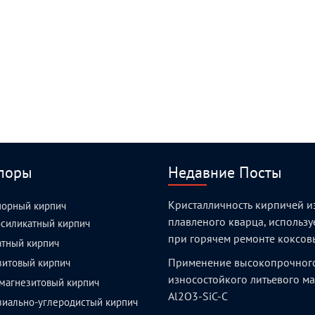
поры
Недавние Посты
Кристалличность кирпичей и
порный кирпич
плавленого кварца, использ
силикатный кирпич
при горячем ремонте коксов
атный кирпич
Применение высокопрочног
зитовый кирпич
износостойкого литьевого м
магнезитовый кирпич
Al2O3-SiC-C
зиально-углеродистый кирпич