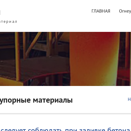
ы
ГЛАВНАЯ
Огне
атериал
еупорные материалы
H
следует соблюдать при заливке бетона