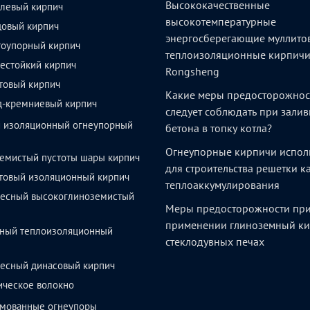
Высококачественные
левый кирпич
высокотемпературные
довый кирпич
энергосберегающие муллито
тоупорный кирпич
теплоизоляционные кирпич
естойкий кирпич
Rongsheng
товый кирпич
Какие меры предосторожнос
д-кремниевый кирпич
следует соблюдать при залив
й изоляционный огнеупорный
бетона в топку котла?
Огнеупорные кирпичи испол
емистый пустоты шары кирпич
для строительства решетки 
товый изоляционный кирпич
теплоаккумулирования
весный высокоглиноземистый
Меры предосторожности пр
применении глиноземный ки
ный теплоизоляционный
стеклодувных печах
весный динасовый кирпич
ическое волокно
мованные огнеупоры