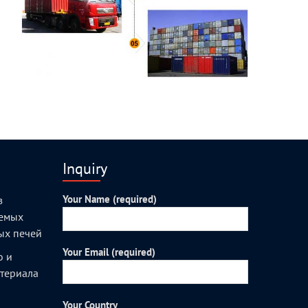
Inquiry
Your Name (required)
з
уемых
ых печей
Your Email (required)
о и
атериала
Your Country