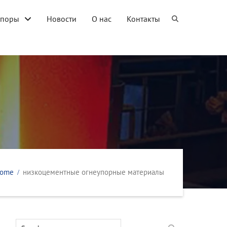
упоры
Новости
О нас
Контакты
ome
низкоцементные огнеупорные материалы
Search