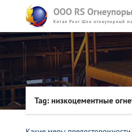
Skip
ООО RS Огнеупор
to
content
Китая Ронг Шэн огнеупорный м
Tag: низкоцементные огн
Какие меры предосторожности 