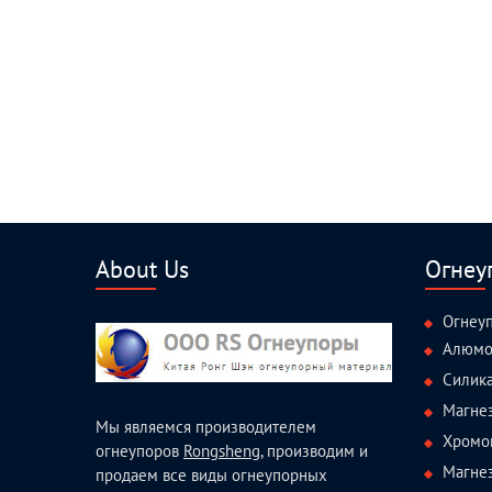
About Us
Огнеу
Огнеу
Алюмо
Силик
Магне
Мы являемся производителем
Хромо
огнеупоров
Rongsheng
, производим и
Магне
продаем все виды огнеупорных