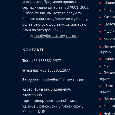
материалов. Продукция прошла
Шпине
сертификацию качества ISO 9001: 2005.
Корун
Выберите нас, вы можете получить
Кисло
больше вариантов, более низкую цену,
Щелоч
более быструю доставку. Свяжитесь с
нами по электронной
Мулли
почте:
inquiry@refractory-ru.com
.
Карби
Легки
Контакты
кирпич
Глиноз
Тел.:
+86 18538312977
Мулли
Whatsapp:
+86 18538312977
Легко
кирпич
Эл. адрес:
inquiry@refractory-ru.com
Шамот
адрес:
10-йэтаж，здание№6，
кирпич
электронно-
Легко
торговыйпортцентральноКитая，
Керам
у.Daxue，районЭрки，г.Чжэнчжоу，
Хэнань，КНР.
Нефор