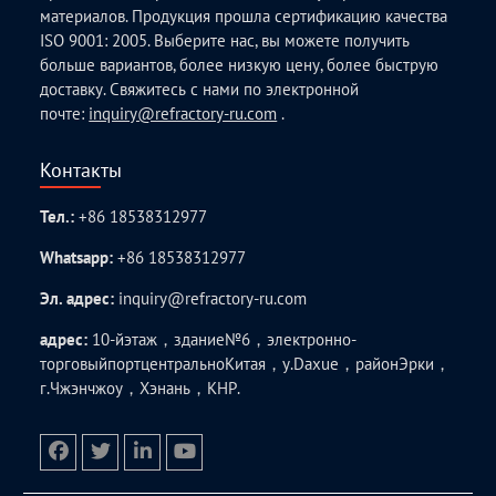
материалов. Продукция прошла сертификацию качества
ISO 9001: 2005. Выберите нас, вы можете получить
больше вариантов, более низкую цену, более быструю
доставку. Свяжитесь с нами по электронной
почте:
inquiry@refractory-ru.com
.
Контакты
Тел.:
+86 18538312977
Whatsapp:
+86 18538312977
Эл. адрес:
inquiry@refractory-ru.com
адрес:
10-йэтаж，здание№6，электронно-
торговыйпортцентральноКитая，у.Daxue，районЭрки，
г.Чжэнчжоу，Хэнань，КНР.
facebook
twitter.com
linkedin
youtube