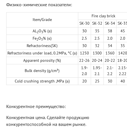
Физико-химические показатели:
Fire clay brick
Item/Grade
SK-30
SK-32
SK-34
SK-3
AL
O
% (≥)
30
35
38
45
2
3
Fe
O
% (≤)
2.5
2.5
2.0
2.0
2
3
Refractoriness(SK)
30
32
34
35
Refractoriness under load, 0.2MPa, °C (≥)
1250
1300
1360
142
Apparent porosity (%)
22-26
20-24
20-22
18-2
1.9-
1.95-
2.1-
2.15
Bulk density (g/cm³)
2.0
2.1
2.2
2.22
Cold crushing strength ,MPa (≥)
20
25
30
40
Конкурентное преимущество:
Конкурентная цена. Сделайте продукцию
конкурентоспособной на вашем рынке.