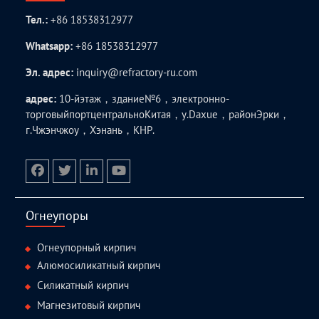
Тел.:
+86 18538312977
Whatsapp:
+86 18538312977
Эл. адрес:
inquiry@refractory-ru.com
адрес:
10-йэтаж，здание№6，электронно-
торговыйпортцентральноКитая，у.Daxue，районЭрки，
г.Чжэнчжоу，Хэнань，КНР.
facebook
twitter.com
linkedin
youtube
Огнеупоры
Огнеупорный кирпич
Алюмосиликатный кирпич
Силикатный кирпич
Магнезитовый кирпич