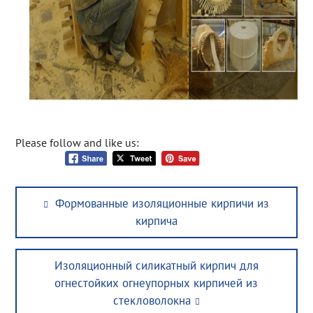
Please follow and like us:
Post
Previous
Формованные изоляционные кирпичи из
navigation
post:
кирпича
Next
Изоляционный силикатный кирпич для
post:
огнестойких огнеупорных кирпичей из
стекловолокна