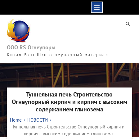
Skip
to
content
ООО RS Огнеупоры
Китая Ронг Шэн огнеупорный материал
Туннельная печь Строительство
Огнеупорный кирпич и кирпич с высоким
содержанием глинозема
Home
НОВОСТИ
Туннельная печь Строительство Огнеупорный кирпич и
кирпич с высоким содержанием глинозема