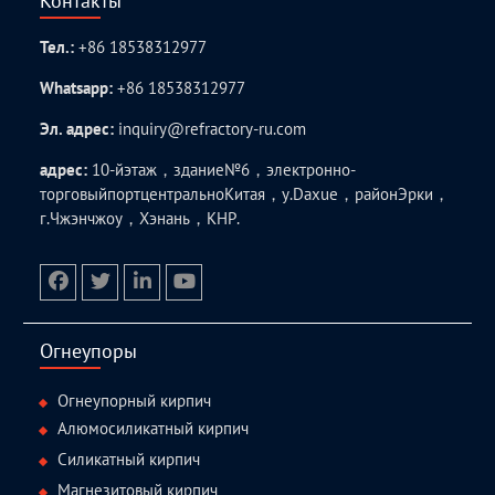
Контакты
Тел.:
+86 18538312977
Whatsapp:
+86 18538312977
Эл. адрес:
inquiry@refractory-ru.com
адрес:
10-йэтаж，здание№6，электронно-
торговыйпортцентральноКитая，у.Daxue，районЭрки，
г.Чжэнчжоу，Хэнань，КНР.
facebook
twitter.com
linkedin
youtube
Огнеупоры
Огнеупорный кирпич
Алюмосиликатный кирпич
Силикатный кирпич
Магнезитовый кирпич