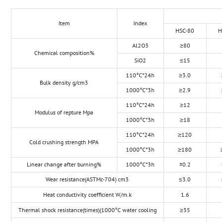
Item
Index
HSC-80
H
Al2O3
≥80
Chemical composition%
SiO2
≤15
110°C*24h
≥3.0
Bulk density g/cm3
1000°C*3h
≥2.9
110°C*24h
≥12
Modulus of repture Mpa
1000°C*3h
≥18
110°C*24h
≥120
Cold crushing strength MPA
1000°C*3h
≥180
Linear change after burning%
1000°C*3h
±0.2
Wear resistance(ASTMc-704) cm3
≤3.0
Heat conductivity coefficient W/m.k
1.6
Thermal shock resistance(times)(1000°C water cooling
≥35