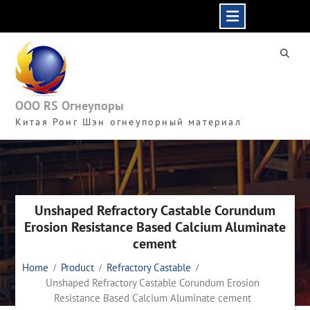
Skip
to
content
ООО RS Огнеупоры
Китая Ронг Шэн огнеупорный материал
Unshaped Refractory Castable Corundum
Erosion Resistance Based Calcium Aluminate
cement
Home
Product
Refractory Castable
Unshaped Refractory Castable Corundum Erosion
Resistance Based Calcium Aluminate cement