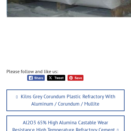
Please follow and like us:
Post
Previous
Kilns Grey Corundum Plastic Refractory With
navigation
post:
Aluminum / Corundum / Mullite
Next
Al2O3 65% High Alumina Castable Wear
post:
Resistance High Temperature Refractory Cement