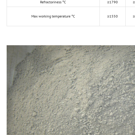
Refractoriness °C
≥1790
Max working temperature °C
≥1550