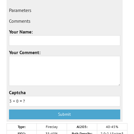
Parameters
Comments
Your Name:
Your Comment:
Captcha
Type:
Fireclay
Al2O3:
40-45%
SiO2:
35-40%
Bulk Density:
2.0-2.15g/cm3