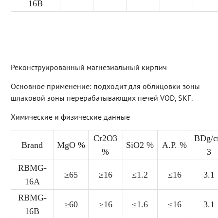
16B
Реконструированный магнезиальный кирпич
Основное применение: подходит для облицовки зоны
шлаковой зоны перерабатывающих печей VOD, SKF.
Химические и физические данные
Cr2O3
BDg/
Brand
MgO %
SiO2 %
A.P. %
%
3
RBMG-
≥65
≥16
≤1.2
≤16
3.1
16A
RBMG-
≥60
≥16
≤1.6
≤16
3.1
16B