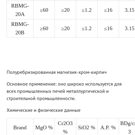
RBMG-
≥60
≥20
≤1.2
≤16
3.15
20A
RBMG-
≥60
≥20
≤1.2
≤16
3.15
20B
Полуребризированная магнезия-хром-кирпич
Основное применение: оно широко используется для
всех промышленных печей металлургической и
строительной промышленности.
Химические и физические данные
Cr2O3
BDg/
Brand
MgO %
SiO2 %
A.P. %
%
3