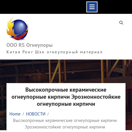
Skip
to
content
ООО RS Огнеупоры
Китая Ронг Шэн огнеупорный материал
Высокопрочные керамические
огнеупорные кирпичи Эрозионностойкие
огнеупорные кирпичи
Home
НОВОСТИ
Высокопрочные керамические огнеупорные кирпичи
Эрозионностойкие огнеупорные кирпичи