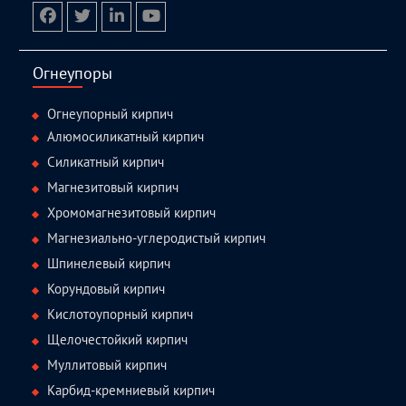
facebook
twitter.com
linkedin
youtube
Огнеупоры
Огнеупорный кирпич
Алюмосиликатный кирпич
Силикатный кирпич
Магнезитовый кирпич
Хромомагнезитовый кирпич
Магнезиально-углеродистый кирпич
Шпинелевый кирпич
Корундовый кирпич
Кислотоупорный кирпич
Щелочестойкий кирпич
Муллитовый кирпич
Карбид-кремниевый кирпич