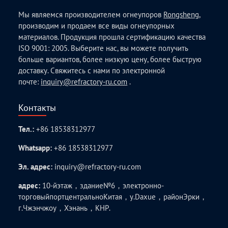
Мы являемся производителем огнеупоров
Rongsheng
,
производим и продаем все виды огнеупорных
материалов. Продукция прошла сертификацию качества
ISO 9001: 2005. Выберите нас, вы можете получить
больше вариантов, более низкую цену, более быструю
доставку. Свяжитесь с нами по электронной
почте:
inquiry@refractory-ru.com
.
Контакты
Тел.:
+86 18538312977
Whatsapp:
+86 18538312977
Эл. адрес:
inquiry@refractory-ru.com
адрес:
10-йэтаж，здание№6，электронно-
торговыйпортцентральноКитая，у.Daxue，районЭрки，
г.Чжэнчжоу，Хэнань，КНР.