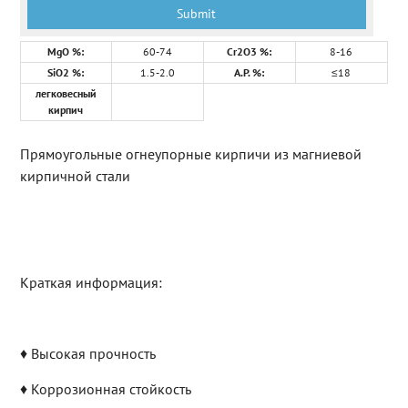
MgO %:
60-74
Cr2O3 %:
8-16
SiO2 %:
1.5-2.0
A.P. %:
≤18
легковесный
кирпич
Прямоугольные огнеупорные кирпичи из магниевой
кирпичной стали
Краткая информация:
♦ Высокая прочность
♦ Коррозионная стойкость