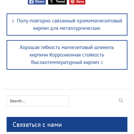
Post
Previous
Полу-повторно связанный хромомагнезитовый
navigation
post:
кирпич для металлургических
Next
Хорошая гибкость магнезитовый шпинель
post:
кирпичи Коррозионная стойкость
Высокотемпературный кирпич
Search
for:
Связаться с нами