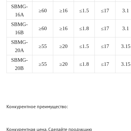
SBMG-
≥60
≥16
≤1.5
≤17
3.1
16A
SBMG-
≥60
≥16
≤1.8
≤17
3.1
16B
SBMG-
≥55
≥20
≤1.5
≤17
3.15
20A
SBMG-
≥55
≥20
≤1.8
≤17
3.15
20B
Конкурентное преимущество:
Конкурентная цена. Сделайте продукцию