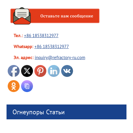
Тел.:
+86 18538312977
Whatsapp:
+86 18538312977
Эл. адрес:
inquiry@refractory-ru.com
Огнеупоры Статьи