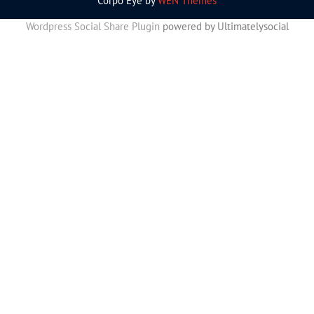
Corpo Eye by
WEN Themes
Wordpress Social Share Plugin
powered by Ultimatelysocial