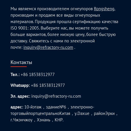
Мы являемся производителем огнеупоров
Rongsheng
,
производим и продаем все виды огнеупорных
материалов. Продукция прошла сертификацию качества
ISO 9001: 2005. Выберите нас, вы можете получить
больше вариантов, более низкую цену, более быструю
доставку. Свяжитесь с нами по электронной
почте:
inquiry@refractory-ru.com
.
Контакты
Тел.:
+86 18538312977
Whatsapp:
+86 18538312977
Эл. адрес:
inquiry@refractory-ru.com
адрес:
10-йэтаж，здание№6，электронно-
торговыйпортцентральноКитая，у.Daxue，районЭрки，
г.Чжэнчжоу，Хэнань，КНР.