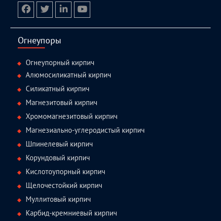
facebook
twitter.com
linkedin
youtube
Огнеупоры
Огнеупорный кирпич
Алюмосиликатный кирпич
Силикатный кирпич
Магнезитовый кирпич
Хромомагнезитовый кирпич
Магнезиально-углеродистый кирпич
Шпинелевый кирпич
Корундовый кирпич
Кислотоупорный кирпич
Щелочестойкий кирпич
Муллитовый кирпич
Карбид-кремниевый кирпич