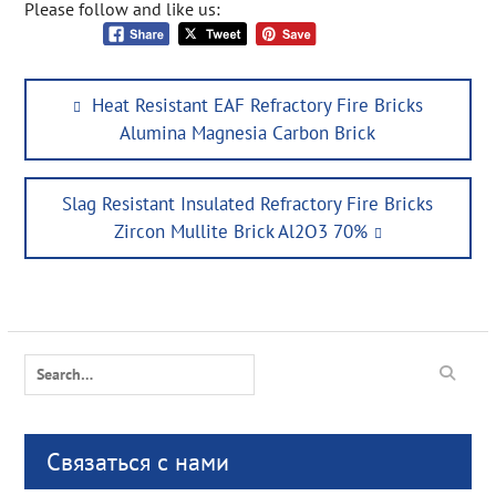
Please follow and like us:
Post
Previous
Heat Resistant EAF Refractory Fire Bricks
navigation
post:
Alumina Magnesia Carbon Brick
Next
Slag Resistant Insulated Refractory Fire Bricks
post:
Zircon Mullite Brick Al2O3 70%
Search
for:
Связаться с нами