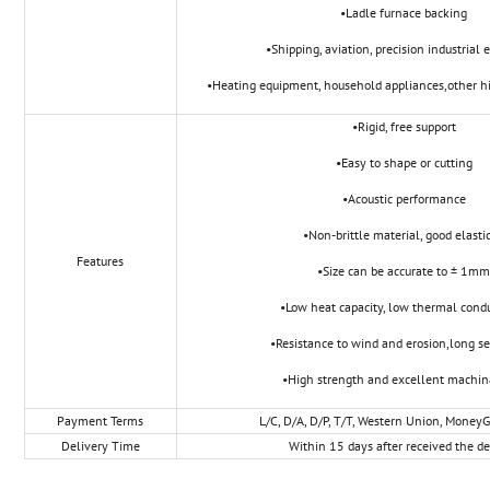
•Ladle furnace backing
•Shipping, aviation, precision industrial
•Heating equipment, household appliances,other h
•Rigid, free support
•Easy to shape or cutting
•Acoustic performance
•Non-brittle material, good elastic
Features
•Size can be accurate to ± 1m
•Low heat capacity, low thermal condu
•Resistance to wind and erosion,long ser
•High strength and excellent machina
Payment Terms
L/C, D/A, D/P, T/T, Western Union, Money
Delivery Time
Within 15 days after received the de