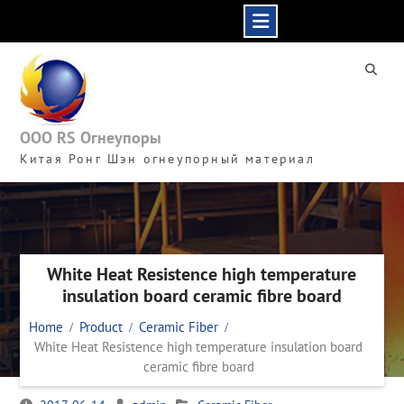
Skip
to
content
ООО RS Огнеупоры
Китая Ронг Шэн огнеупорный материал
White Heat Resistence high temperature
insulation board ceramic fibre board
Home
Product
Ceramic Fiber
White Heat Resistence high temperature insulation board
ceramic fibre board