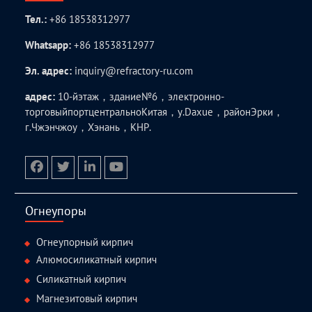
Тел.:
+86 18538312977
Whatsapp:
+86 18538312977
Эл. адрес:
inquiry@refractory-ru.com
адрес:
10-йэтаж，здание№6，электронно-
торговыйпортцентральноКитая，у.Daxue，районЭрки，
г.Чжэнчжоу，Хэнань，КНР.
facebook
twitter.com
linkedin
youtube
Огнеупоры
Огнеупорный кирпич
Алюмосиликатный кирпич
Силикатный кирпич
Магнезитовый кирпич