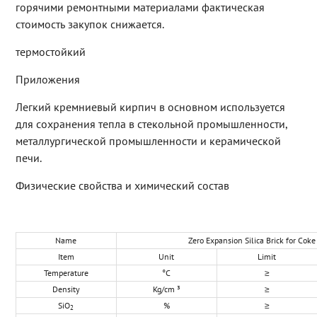
горячими ремонтными материалами фактическая
стоимость закупок снижается.
термостойкий
Приложения
Легкий кремниевый кирпич в основном используется
для сохранения тепла в стекольной промышленности,
металлургической промышленности и керамической
печи.
Физические свойства и химический состав
Name
Zero Expansion Silica Brick for Cok
Item
Unit
Limit
Temperature
°C
≥
Density
Kg/cm ³
≥
SiO
%
≥
2