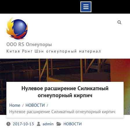
Skip
to
content
ООО RS Огнеупоры
Китая Ронг Шэн огнеупорный материал
Нулевое расширение Силикатный
огнеупорный кирпич
Home
НОВОСТИ
Нулевое расширение Силикатный огнеупорный кирпич
2017-10-13
admin
НОВОСТИ