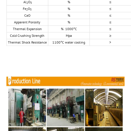
Al
O
%
≤
2
3
Fe
O
%
≤
2
3
CaO
%
≤
Apparent Porosity
%
≤
Thermal Expansion
% 1000°C
≤
Cold Crushing Strength
Mpa
≥
Thermal Shock Resistance
1100°C water cooling
>