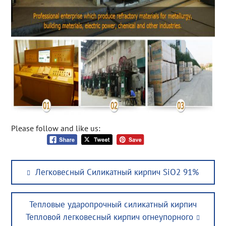
Please follow and like us:
Post
Previous
Легковесный Силикатный кирпич SiO2 91%
navigation
post:
Next
Тепловые ударопрочный силикатный кирпич
post:
Тепловой легковесный кирпич огнеупорного