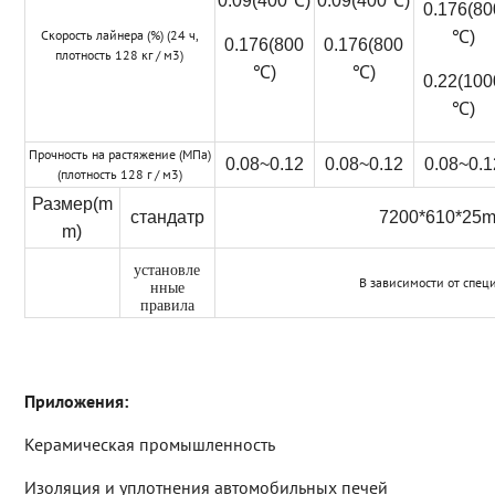
0.09(400℃)
0.09(400℃)
0.176(80
Скорость лайнера (%) (24 ч,
℃)
0.176(800
0.176(800
плотность 128 кг / м3)
℃)
℃)
0.22(100
℃)
Прочность на растяжение (МПа)
0.08~0.12
0.08~0.12
0.08~0.1
(плотность 128 г / м3)
Размер(m
стандатр
7200*610*25
m)
установле
В зависимости от спец
нные
правила
Приложения:
Керамическая промышленность
Изоляция и уплотнения автомобильных печей