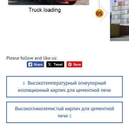
Please follow and like us:
Post
Previous
Высокотемпературный огнеупорный
navigation
post:
изоляционный кирпич для цементной печи
Next
Высокоглиноземистый кирпич для цементной
post:
печи