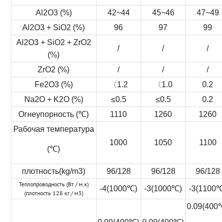
Al2O3 (%)
42~44
45~46
47~49
Al2O3 + SiO2 (%)
96
97
99
Al2O3 + SiO2 + ZrO2
/
/
/
(%)
ZrO2 (%)
/
/
/
Fe2O3 (%)
〈1.2
〈1.0
0.2
Na2O + K2O (%)
≤0.5
≤0.5
0.2
Огнеупорность (℃)
1110
1260
1260
Рабочая температура
1000
1050
1100
(℃)
плотность(kg/m3)
96/128
96/128
96/128
Теплопроводность (Вт / м.к)
-4(1000℃)
-3(1000℃)
-3(1100
(плотность 128 кг / м3)
0.09(400