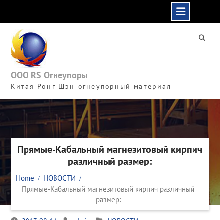
Skip
to
content
ООО RS Огнеупоры
Китая Ронг Шэн огнеупорный материал
Прямые-Кабальный магнезитовый кирпич
различный размер:
Home
НОВОСТИ
Прямые-Кабальный магнезитовый кирпич различный
размер: