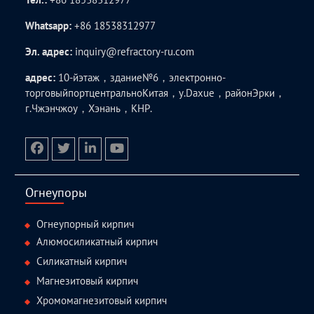
Whatsapp:
+86 18538312977
Эл. адрес:
inquiry@refractory-ru.com
адрес:
10-йэтаж，здание№6，электронно-
торговыйпортцентральноКитая，у.Daxue，районЭрки，
г.Чжэнчжоу，Хэнань，КНР.
facebook
twitter.com
linkedin
youtube
Огнеупоры
Огнеупорный кирпич
Алюмосиликатный кирпич
Силикатный кирпич
Магнезитовый кирпич
Хромомагнезитовый кирпич