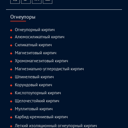
facebook
twitter.com
linkedin
youtube
Огнеупоры
Огнеупорный кирпич
Алюмосиликатный кирпич
Силикатный кирпич
Магнезитовый кирпич
Хромомагнезитовый кирпич
Магнезиально-углеродистый кирпич
Шпинелевый кирпич
Корундовый кирпич
Кислотоупорный кирпич
Щелочестойкий кирпич
Муллитовый кирпич
Карбид-кремниевый кирпич
Легкий изоляционный огнеупорный кирпич