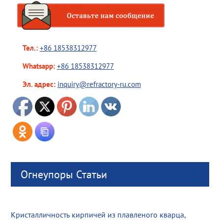
Тел.:
+86 18538312977
Whatsapp:
+86 18538312977
Эл. адрес:
inquiry@refractory-ru.com
Огнеупоры Статьи
Кристалличность кирпичей из плавленого кварца,