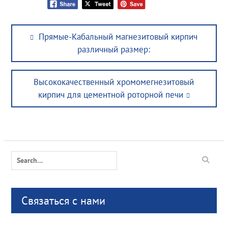
Post
Previous
Прямые-Кабальный магнезитовый кирпич
navigation
post:
различный размер:
Next
Высококачественный хромомегнезитовый
post:
кирпич для цементной роторной печи
Search
for:
Связаться с нами