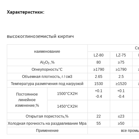
Характеристики:
высокоглиноземистый кирпич
С
наименование
LZ-80
LZ-75
Al
O
,%
80
≥75
2
3
Огнеупорность°C
≥1790
≥1790
Объемная плотность, г / см3
2.65
2.5
Температура размягчения под нагрузкой
1530
≥1520
+0.1
+0.1
1500°CX2H
Постоянное
-0.4
-0.4
линейное
изменение,%
1450°CX2H
Открытая пористость,%
22
≤23
Холодная прочность на раздавливание Mpa
55
≥50
Применение
все пром