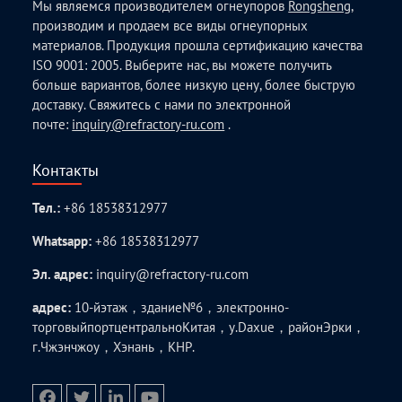
Мы являемся производителем огнеупоров
Rongsheng
,
производим и продаем все виды огнеупорных
материалов. Продукция прошла сертификацию качества
ISO 9001: 2005. Выберите нас, вы можете получить
больше вариантов, более низкую цену, более быструю
доставку. Свяжитесь с нами по электронной
почте:
inquiry@refractory-ru.com
.
Контакты
Тел.:
+86 18538312977
Whatsapp:
+86 18538312977
Эл. адрес:
inquiry@refractory-ru.com
адрес:
10-йэтаж，здание№6，электронно-
торговыйпортцентральноКитая，у.Daxue，районЭрки，
г.Чжэнчжоу，Хэнань，КНР.