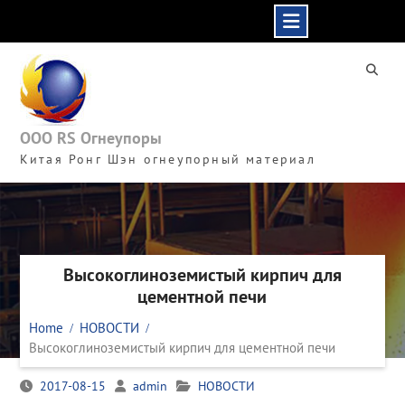
Skip
to
content
ООО RS Огнеупоры
Китая Ронг Шэн огнеупорный материал
Высокоглиноземистый кирпич для
цементной печи
Home
НОВОСТИ
Высокоглиноземистый кирпич для цементной печи
2017-08-15
admin
НОВОСТИ