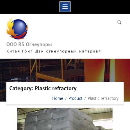
Skip
to
content
ООО RS Огнеупоры
Китая Ронг Шэн огнеупорный материал
Category: Plastic refractory
Home
Product
Plastic refractory