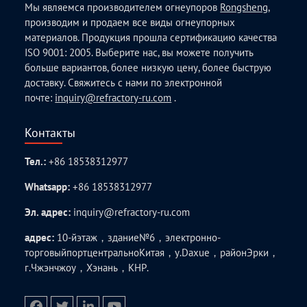
Мы являемся производителем огнеупоров
Rongsheng
,
производим и продаем все виды огнеупорных
материалов. Продукция прошла сертификацию качества
ISO 9001: 2005. Выберите нас, вы можете получить
больше вариантов, более низкую цену, более быструю
доставку. Свяжитесь с нами по электронной
почте:
inquiry@refractory-ru.com
.
Контакты
Тел.:
+86 18538312977
Whatsapp:
+86 18538312977
Эл. адрес:
inquiry@refractory-ru.com
адрес:
10-йэтаж，здание№6，электронно-
торговыйпортцентральноКитая，у.Daxue，районЭрки，
г.Чжэнчжоу，Хэнань，КНР.