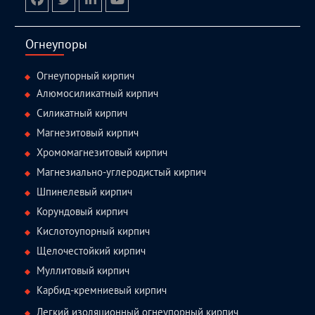
facebook
twitter.com
linkedin
youtube
Огнеупоры
Огнеупорный кирпич
Алюмосиликатный кирпич
Силикатный кирпич
Магнезитовый кирпич
Хромомагнезитовый кирпич
Магнезиально-углеродистый кирпич
Шпинелевый кирпич
Корундовый кирпич
Кислотоупорный кирпич
Щелочестойкий кирпич
Муллитовый кирпич
Карбид-кремниевый кирпич
Легкий изоляционный огнеупорный кирпич