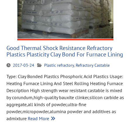
Good Thermal Shock Resistance Refractory
Plastics Plasticity Clay Bond For Furnace Lining
2017-03-24
Plastic refractory
,
Refractory Castable
Type: Clay Bonded Plastics Phosphoric Acid Plastics Usage:
Heating Furnace Lining And Steel Rolling Heating Furnace
Description High strength wear resistant castable is mixed
by corundum,high-quality bauxite clinker,silicon carbide as
aggregate,all kinds of powder,ultra-fine
powder,micropowder,alumina powder and additives as
admixture
Read More