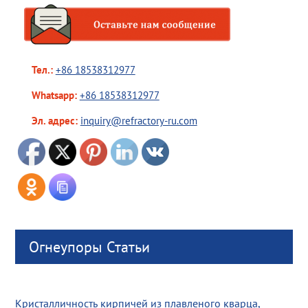
Тел.:
+86 18538312977
Whatsapp:
+86 18538312977
Эл. адрес:
inquiry@refractory-ru.com
Огнеупоры Статьи
Кристалличность кирпичей из плавленого кварца,