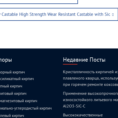
y Castable High Strength Wear Resistant Castable with Sic
поры
Недавние Посты
Кристалличность кирпичей и
порный кирпич
плавленого кварца, использ
силикатный кирпич
при горячем ремонте коксов
атный кирпич
Применение высокопрочног
зитовый кирпич
износостойкого литьевого м
магнезитовый кирпич
Al2O3-SiC-C
зиально-углеродистый кирпич
Высококачественные
левый кирпич