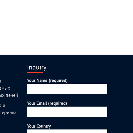
Inquiry
Your Name (required)
з
уемых
ых печей
Your Email (required)
о и
атериала
Your Country