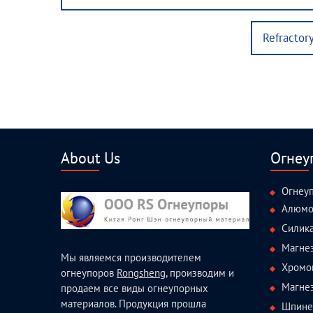
navigation
post:
Next
Refractor
post:
About Us
Огнеу
Огнеу
Алюмо
Силик
Магне
Мы являемся производителем
Хромо
огнеупоров
Rongsheng
, производим и
Магне
продаем все виды огнеупорных
материалов. Продукция прошла
Шпине