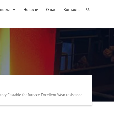
упоры
Новости
О нас
Контакты
ctory Castable for furnace Excellent Wear resistance