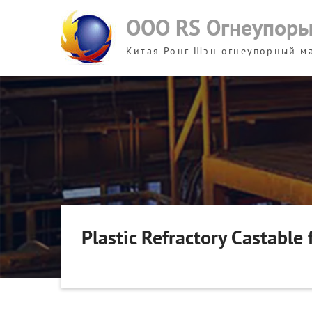
Skip
ООО RS Огнеупор
to
content
Китая Ронг Шэн огнеупорный м
Plastic Refractory Castable 