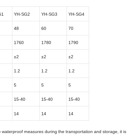
G1
YH-SG2
YH-SG3
YH-SG4
48
60
70
1760
1780
1790
±2
±2
±2
1.2
1.2
1.2
5
5
5
15-40
15-40
15-40
14
14
14
o waterproof measures during the transportation and storage, it is