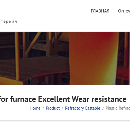
ы
ГЛАВНАЯ
Огне
атериал
for furnace Excellent Wear resistance
Home
Product
Refractory Castable
Plastic Refra