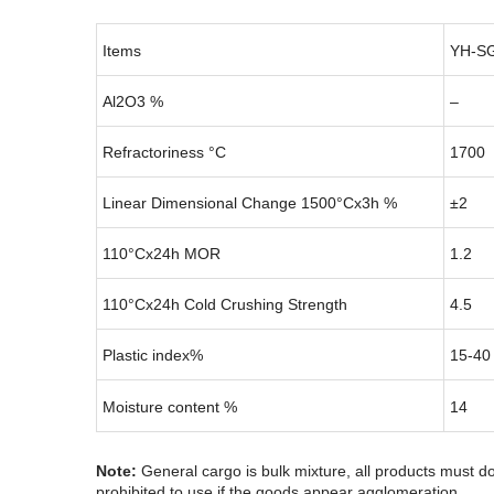
Items
YH-S
Al2O3 %
–
Refractoriness °C
1700
Linear Dimensional Change 1500°Cx3h %
±2
110°Cx24h MOR
1.2
110°Cx24h Cold Crushing Strength
4.5
Plastic index%
15-40
Moisture content %
14
Note:
General cargo is bulk mixture, all products must d
prohibited to use if the goods appear agglomeration.