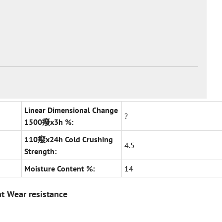
Linear Dimensional Change
?
1500癈x3h %:
110癈x24h Cold Crushing
4.5
Strength:
Moisture Content %:
14
nt Wear resistance