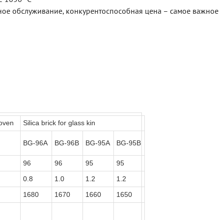
чное обслуживание, конкурентоспособная цена – самое важное
 oven
Silica brick for glass kin
BG-96A
BG-96B
BG-95A
BG-95B
96
96
95
95
0.8
1.0
1.2
1.2
1680
1670
1660
1650