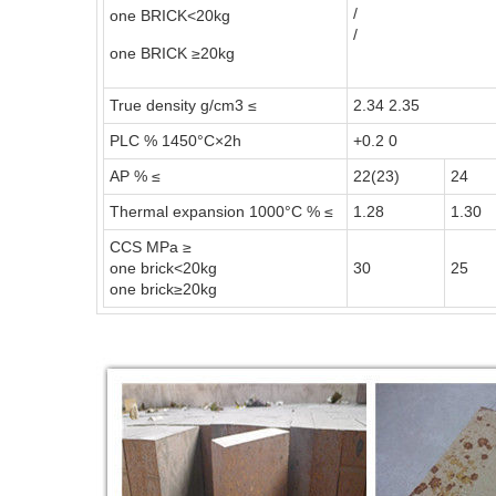
/
one BRICK<20kg
/
one BRICK ≥20kg
True density g/cm3 ≤
2.34 2.35
PLC % 1450°C×2h
+0.2 0
AP % ≤
22(23)
24
Thermal expansion 1000°C % ≤
1.28
1.30
CCS MPa ≥
one brick<20kg
30
25
one brick≥20kg