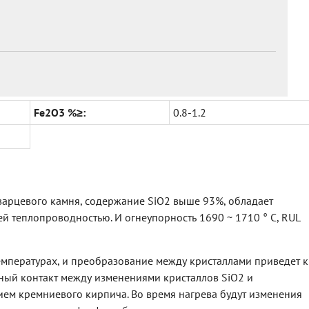
Fe2O3 %≥:
0.8-1.2
варцевого камня, содержание SiO2 выше 93%, обладает
й теплопроводностью. И огнеупорность 1690 ~ 1710 ° C, RUL
емпературах, и преобразование между кристаллами приведет к
сный контакт между изменениями кристаллов SiO2 и
ем кремниевого кирпича. Во время нагрева будут изменения