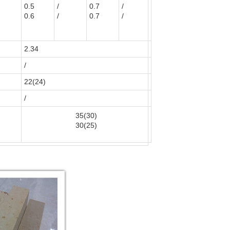
0.5
/
0.7
/
0.6
/
0.7
/
2.34
/
22(24)
/
35(30)
30(25)