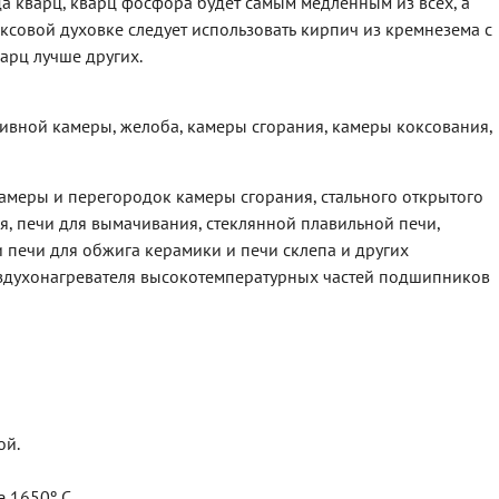
гда кварц, кварц фосфора будет самым медленным из всех, а
ксовой духовке следует использовать кирпич из кремнезема с
арц лучше других.
тивной камеры, желоба, камеры сгорания, камеры коксования,
камеры и перегородок камеры сгорания, стального открытого
, печи для вымачивания, стеклянной плавильной печи,
 печи для обжига керамики и печи склепа и других
оздухонагревателя высокотемпературных частей подшипников
ой.
е 1650º C