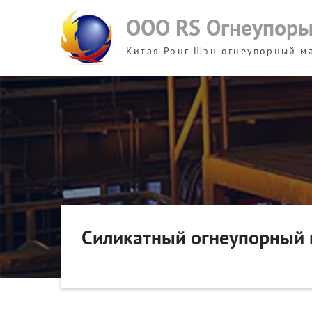
Skip
ООО RS Огнеупор
to
content
Китая Ронг Шэн огнеупорный м
Силикатный огнеупорный 