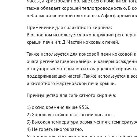
массы, а кристобалит больше всего изменится, то
также обладает хорошей теплопроводностью. В ко
небольшой истинной плотностью. А фосфорный кв
Применение для силикатного кирпича:
В основном используется в конструкции регенера
крыши печи и т. Д. Частей коксовых печей.
Также используется для коксовой печи коксовой 
очага регенеративной камеры и камеры осаждения
огнеупорных материалов из кварцевого кирпича и
поддерживающих частей. Также используется в в
и кислотного мартеновской печи крыши.
Преимущество для силикатного кирпича:
1) оксид кремния выше 95%.
2) Хорошая стойкость к эрозии кислоты.
3) Высокая температура размягчения с температур
4) Не гореть многократно.
5) Температура огнеупорности под нагрузкой выш