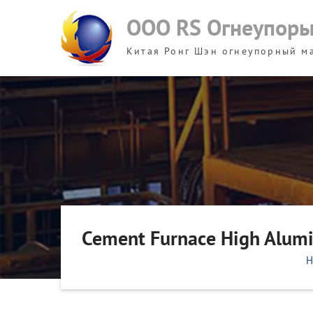
Skip
ООО RS Огнеупор
to
content
Китая Ронг Шэн огнеупорный м
Cement Furnace High Alumin
H