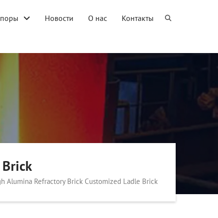
упоры
Новости
О нас
Контакты
 Brick
h Alumina Refractory Brick Customized Ladle Brick