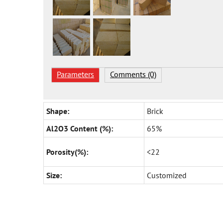
Parameters
Comments (0)
Shape:
Brick
Al2O3 Content (%):
65%
Porosity(%):
<22
Size:
Customized