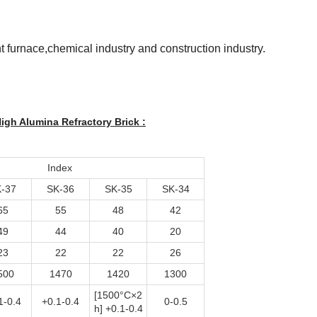
nt furnace,chemical industry and construction industry.
igh Alumina Refractory Brick :
Index
-37
SK-36
SK-35
SK-34
65
55
48
42
49
44
40
20
23
22
22
26
500
1470
1420
1300
[1500°C×2
1-0.4
+0.1-0.4
0-0.5
h] +0.1-0.4