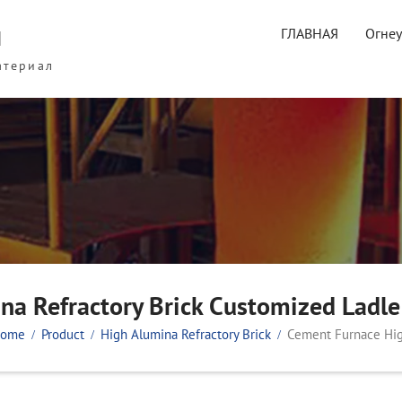
ы
ГЛАВНАЯ
Огне
атериал
a Refractory Brick Customized Ladle
ome
Product
High Alumina Refractory Brick
Cement Furnace Hig