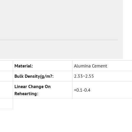
Material:
Alumina Cement
Bulk Density(g/m?:
2.33~2.55
Linear Change On
+0.1-0.4
Rehearting: