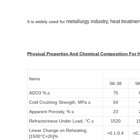
metallurgy industry, heat treatme
It is widely used for
Physical Properties And Chemical Composition For H
Items
SK-38
SK
Al2O3 %,≥
75
Cold Crushing Strength, MPa ≥
54
Apparent Porosity, % ≤
23
Refractoriness Under Load, °C ≥
1520
1
Linear Change on Reheating,
+0.1-0.4
+0.
[1500°C×2h]%