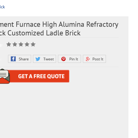
ick
ment Furnace High Alumina Refractory
ck Customized Ladle Brick
g:
: