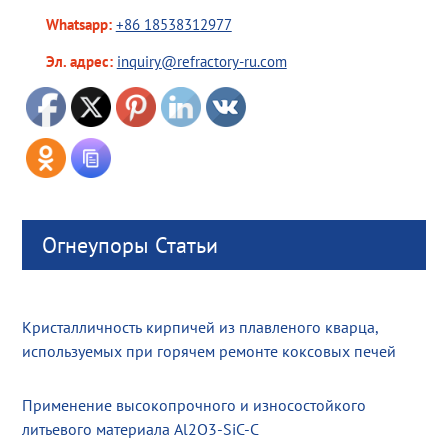
Whatsapp:
+86 18538312977
Эл. адрес:
inquiry@refractory-ru.com
Огнеупоры Статьи
Кристалличность кирпичей из плавленого кварца,
используемых при горячем ремонте коксовых печей
Применение высокопрочного и износостойкого
литьевого материала Al2O3-SiC-C