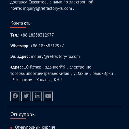
доставку. Свяжитесь с нами по электронной
почте:
inquiry@refractory-ru.com
.
Контакты
Тел.:
+86 18538312977
Whatsapp:
+86 18538312977
Эл. адрес:
inquiry@refractory-ru.com
адрес:
10-йэтаж，здание№6，электронно-
торговыйпортцентральноКитая，у.Daxue，районЭрки，
г.Чжэнчжоу，Хэнань，КНР.
facebook
twitter.com
linkedin
youtube
Огнеупоры
Огнеупорный кирпич