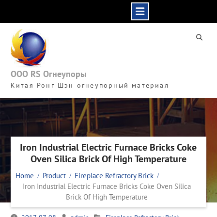
Skip
to
content
ООО RS Огнеупоры
Китая Ронг Шэн огнеупорный материал
Iron Industrial Electric Furnace Bricks Coke
Oven Silica Brick Of High Temperature
Home
Product
Fireplace Refractory Brick
Iron Industrial Electric Furnace Bricks Coke Oven Silica
Brick Of High Temperature