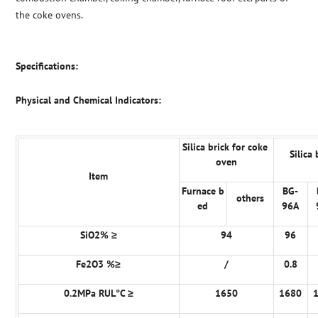
the coke ovens.
Specifications:
Physical and Chemical Indicators:
Silica brick for coke
Silica 
oven
Item
Furnace b
BG-
others
ed
96A
SiO2% ≥
94
96
Fe2O3 %≥
/
0.8
0.2MPa RUL°C ≥
1650
1680