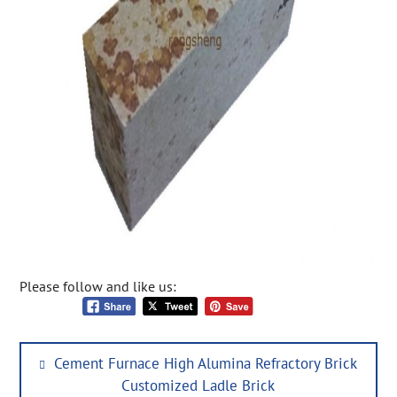
Please follow and like us:
Post
Previous
Cement Furnace High Alumina Refractory Brick
navigation
post:
Customized Ladle Brick