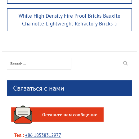
Next
White High Density Fire Proof Bricks Bauxite
post:
Chamotte Lightweight Refractory Bricks
Search
for:
Связаться с нами
Тел.:
+86 18538312977