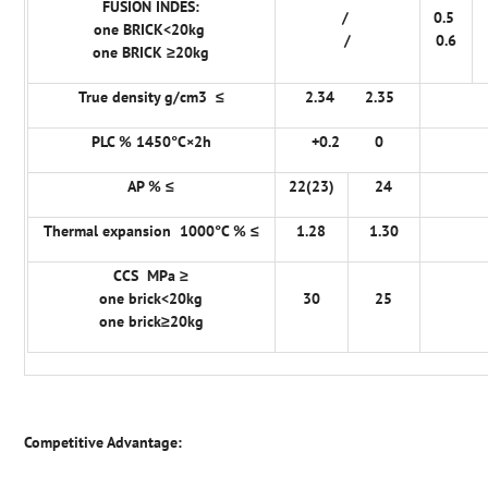
FUSION INDES:
/
0.5
one BRICK<20kg
/
0.6
one BRICK ≥20kg
True density g/cm3 ≤
2.34 2.35
PLC % 1450°C×2h
+0.2 0
AP % ≤
22(23)
24
Thermal expansion 1000°C % ≤
1.28
1.30
CCS MPa ≥
one brick<20kg
30
25
one brick≥20kg
Competitive Advantage: