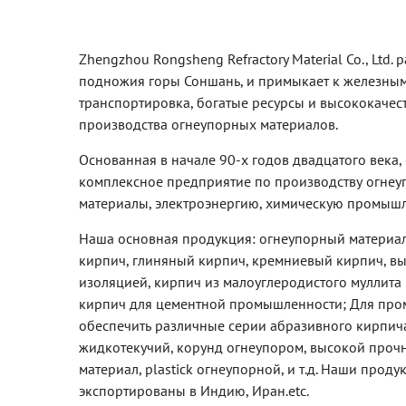
Zhengzhou Rongsheng Refractory Material Co., Ltd
подножия горы Соншань, и примыкает к железным
транспортировка, богатые ресурсы и высококаче
производства огнеупорных материалов.
Основанная в начале 90-х годов двадцатого века,
комплексное предприятие по производству огнеу
материалы, электроэнергию, химическую промышле
Наша основная продукция: огнеупорный материал
кирпич, глиняный кирпич, кремниевый кирпич, в
изоляцией, кирпич из малоуглеродистого муллита
кирпич для цементной промышленности; Для пром
обеспечить различные серии абразивного кирпича
жидкотекучий, корунд огнеупором, высокой проч
материал, plastick огнеупорной, и т.д. Наши прод
экспортированы в Индию, Иран.etc.