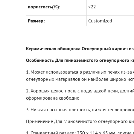
пористость(%):
<22
Размер:
Customized
Керамическая облицовка Огнеупорный кирпич из
Особенность Для глиноземистого огнеупорного к
1. Может использоваться в различных печах из-за
огнеупорных материалов он наиболее широко исп
2. Хорошая целостность с подкладкой печи, долгий
сформирована свободно
3. Низкая насыпная плотность, низкая теплопрово
Применение Для глиноземистого огнеупорного ки
1. Стандартный размер: 230 x 114 x 65 мм, другие