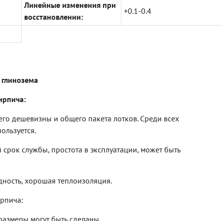
Линейные изменения при
+0.1-0.4
восстановлении:
 глинозема
ирпича:
 его дешевизны и общего пакета лотков. Среди всех
ользуется.
 срок службы, простота в эксплуатации, может быть
дность, хорошая теплоизоляция.
рпича:
 размеры могут быть сделаны