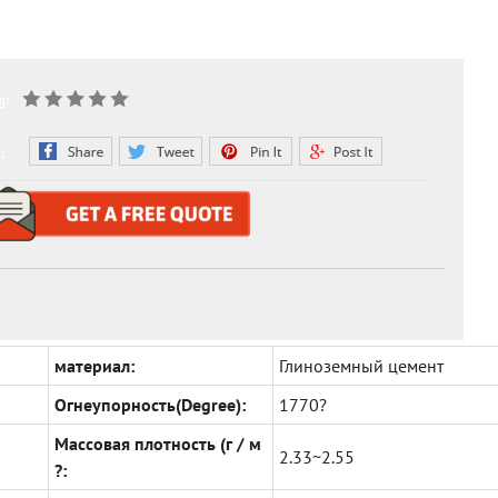
g:
:
материал:
Глиноземный цемент
Огнеупорность(Degree):
1770?
Массовая плотность (г / м
2.33~2.55
?: