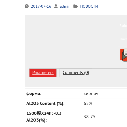
2017-07-16
admin
НОВОСТИ
Ratin
Share
Parameters
Comments (0)
форма:
кирпич
Al2O3 Content (%):
65%
1500癈X24h: -0.3
38-75
Al2O3(%):