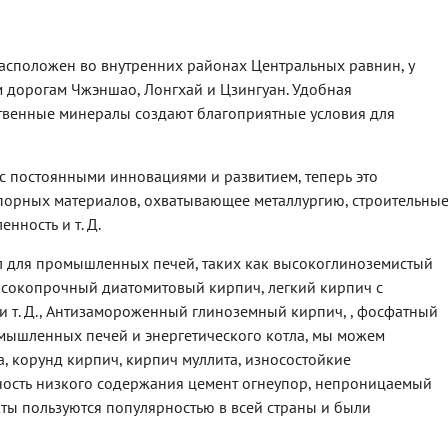
. расположен во внутренних районах Центральных равнин, у
 дорогам Чжэншао, Лонгхай и Цзингуан. Удобная
ственные минералы создают благоприятные условия для
 с постоянными инновациями и развитием, теперь это
порных материалов, охватывающее металлургию, строительны
нность и т. Д.
 для промышленных печей, таких как высокоглиноземистый
ысокопрочный диатомитовый кирпич, легкий кирпич с
 и т. Д., Антизамороженный глиноземный кирпич, , фосфатный
ышленных печей и энергетического котла, мы можем
, корунд кирпич, кирпич муллита, износостойкие
ность низкого содержания цемент огнеупор, непроницаемый
укты пользуются популярностью в всей страны и были