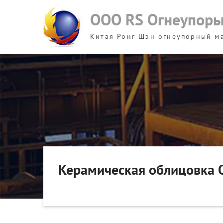
Skip
ООО RS Огнеупор
to
content
Китая Ронг Шэн огнеупорный м
Керамическая облицовка 