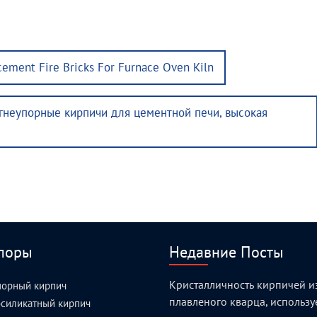
acement Fire Bricks For Furnace Oven Kiln
гнеупорные кирпичи для цементной печи, высокая
поры
Недавние Посты
Кристалличность кирпичей и
порный кирпич
плавленого кварца, использ
силикатный кирпич