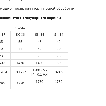
ромышленности, печи термической обработки
иноземистого огнеупорного кирпича:
индекс
-37
SK-36
SK-35
SK-34
65
55
48
42
49
44
40
20
23
22
22
26
500
1470
1420
1300
[1500°C×2
1-0.4
+0.1-0.4
0-0.5
h] +0.1-0.4
1750
1730
790
1770