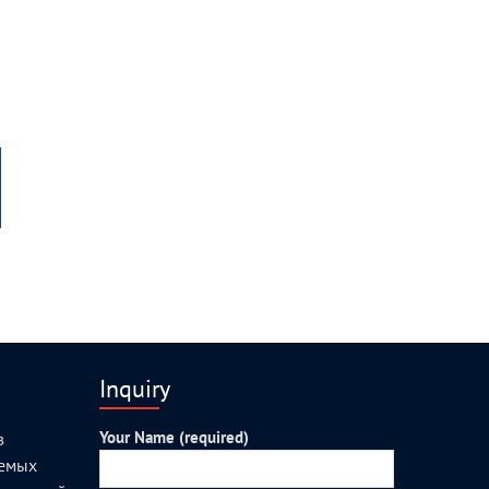
Inquiry
Your Name (required)
з
уемых