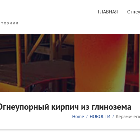
ы
ГЛАВНАЯ
Огне
атериал
Огнеупорный кирпич из глинозема
Home
НОВОСТИ
Керамическ