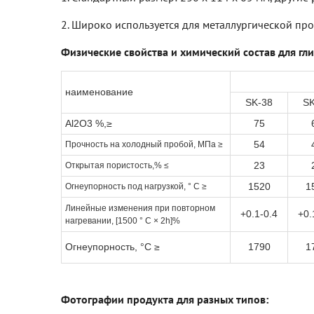
2. Широко используется для металлургической п
Физические свойства и химический состав для гл
наименование
SK-38
SK
Al2O3 %,≥
75
54
Прочность на холодный пробой, МПа ≥
23
Открытая пористость,% ≤
1520
1
Огнеупорность под нагрузкой, ° C ≥
Линейные изменения при повторном
+0.1-0.4
+0.
нагревании, [1500 ° C × 2h]%
Огнеупорность, °C ≥
1790
1
Фотографии продукта для разных типов: