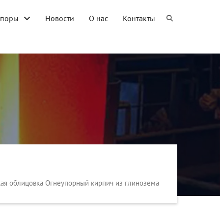
упоры
Новости
О нас
Контакты
ая облицовка Огнеупорный кирпич из глинозема