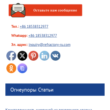
Тел.:
+86 18538312977
Whatsapp:
+86 18538312977
Эл. адрес:
inquiry@refractory-ru.com
Огнеупоры Статьи
Кристалличность кирпичей из плавленого кварца,