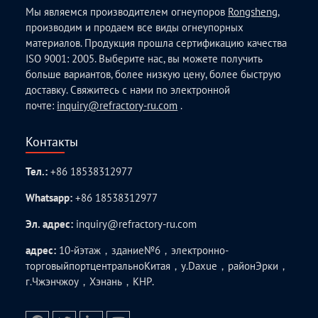
Мы являемся производителем огнеупоров
Rongsheng
,
производим и продаем все виды огнеупорных
материалов. Продукция прошла сертификацию качества
ISO 9001: 2005. Выберите нас, вы можете получить
больше вариантов, более низкую цену, более быструю
доставку. Свяжитесь с нами по электронной
почте:
inquiry@refractory-ru.com
.
Контакты
Тел.:
+86 18538312977
Whatsapp:
+86 18538312977
Эл. адрес:
inquiry@refractory-ru.com
адрес:
10-йэтаж，здание№6，электронно-
торговыйпортцентральноКитая，у.Daxue，районЭрки，
г.Чжэнчжоу，Хэнань，КНР.