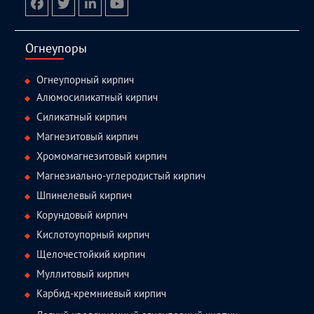
facebook
twitter.com
linkedin
youtube
Огнеупоры
Огнеупорный кирпич
Алюмосиликатный кирпич
Силикатный кирпич
Магнезитовый кирпич
Хромомагнезитовый кирпич
Магнезиально-углеродистый кирпич
Шпинелевый кирпич
Корундовый кирпич
Кислотоупорный кирпич
Щелочестойкий кирпич
Муллитовый кирпич
Карбид-кремниевый кирпич