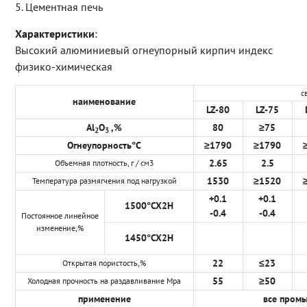
5. Цементная печь
Характеристики
:
Высокий алюминиевый огнеупорный кирпич индекс
физико-химическая
с
наименование
LZ-80
LZ-75
Al
O
,%
80
≥
75
2
3
Огнеупорность
°
C
≥
1790
≥
1790
2.65
2.5
Объемная плотность, г / см3
1530
≥
1520
Температура размягчения под нагрузкой
+0.1
+0.1
1500
°
CX2H
-0.4
-0.4
Постоянное линейное
изменение,%
1450
°
CX2H
22
≤
23
Открытая пористость,%
55
≥
50
Холодная прочность на раздавливание Mpa
применение
все пром