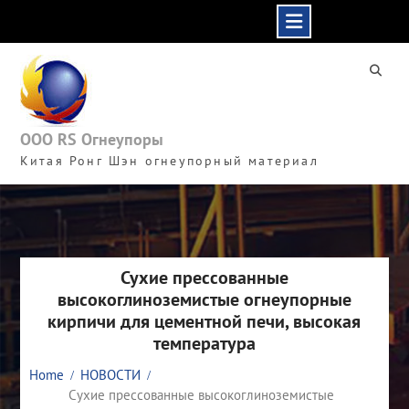
Skip
to
content
ООО RS Огнеупоры
Китая Ронг Шэн огнеупорный материал
Сухие прессованные
высокоглиноземистые огнеупорные
кирпичи для цементной печи, высокая
температура
Home
НОВОСТИ
Сухие прессованные высокоглиноземистые