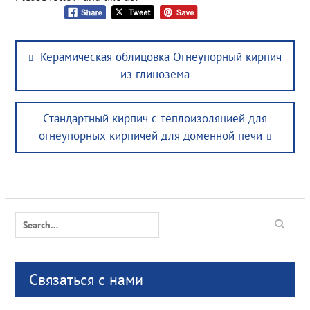
Post
Previous
Керамическая облицовка Огнеупорный кирпич
navigation
post:
из глинозема
Next
Стандартный кирпич с теплоизоляцией для
post:
огнеупорных кирпичей для доменной печи
Search
for:
Связаться с нами