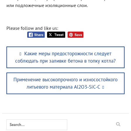
или подложечные изоляционные слои.
Please follow and like us:
Post
Previous
Какие меры предосторожности следует
navigation
post:
соблюдать при заливке бетона в топку котла?
Next
Применение высокопрочного и износостойкого
post:
литьевого материала Al2O3-SiC-C
Search
for: