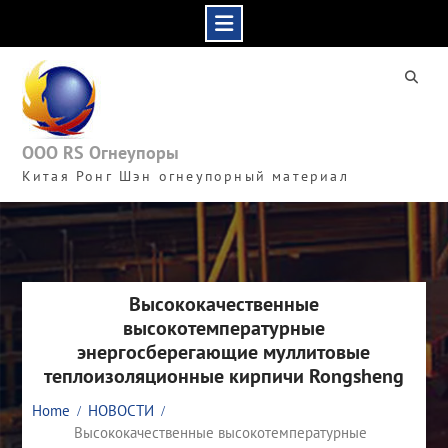
Skip
to
content
ООО RS Огнеупоры
Китая Ронг Шэн огнеупорный материал
Высококачественные
высокотемпературные
энергосберегающие муллитовые
теплоизоляционные кирпичи Rongsheng
Home
НОВОСТИ
Высококачественные высокотемпературные