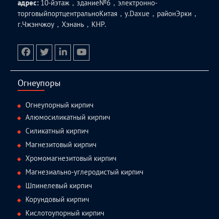
адрес:
10-йэтаж，здание№6，электронно-
торговыйпортцентральноКитая，у.Daxue，районЭрки，
г.Чжэнчжоу，Хэнань，КНР.
facebook
twitter.com
linkedin
youtube
Огнеупоры
Огнеупорный кирпич
Алюмосиликатный кирпич
Силикатный кирпич
Магнезитовый кирпич
Хромомагнезитовый кирпич
Магнезиально-углеродистый кирпич
Шпинелевый кирпич
Корундовый кирпич
Кислотоупорный кирпич