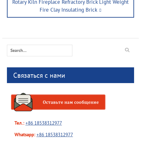
Next
Rotary Kiln Fireplace Refractory Brick Light Weight
post:
Fire Clay Insulating Brick
Search
for:
Связаться с нами
Тел.:
+86 18538312977
Whatsapp:
+86 18538312977