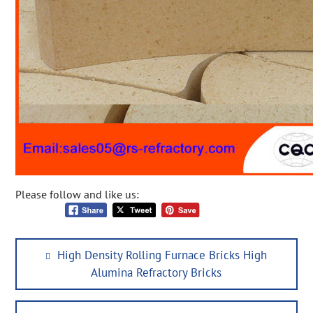
Please follow and like us:
Post
Previous
High Density Rolling Furnace Bricks High
navigation
post:
Alumina Refractory Bricks