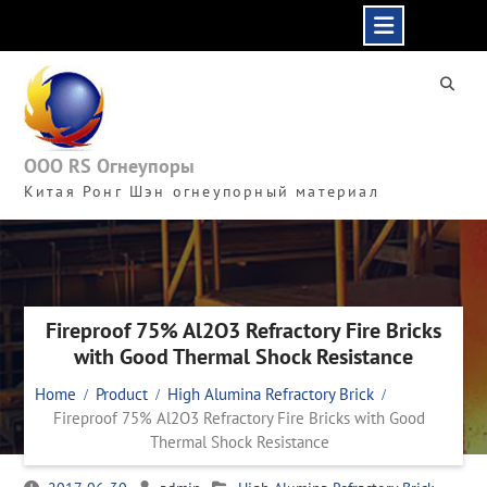
Skip
to
content
ООО RS Огнеупоры
Китая Ронг Шэн огнеупорный материал
Fireproof 75% Al2O3 Refractory Fire Bricks
with Good Thermal Shock Resistance
Home
Product
High Alumina Refractory Brick
Fireproof 75% Al2O3 Refractory Fire Bricks with Good
Thermal Shock Resistance