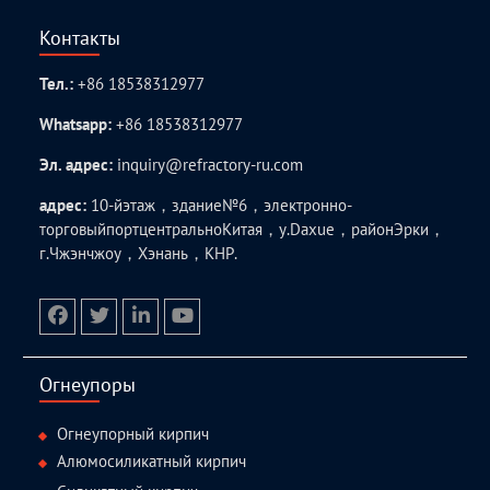
Контакты
Тел.:
+86 18538312977
Whatsapp:
+86 18538312977
Эл. адрес:
inquiry@refractory-ru.com
адрес:
10-йэтаж，здание№6，электронно-
торговыйпортцентральноКитая，у.Daxue，районЭрки，
г.Чжэнчжоу，Хэнань，КНР.
facebook
twitter.com
linkedin
youtube
Огнеупоры
Огнеупорный кирпич
Алюмосиликатный кирпич