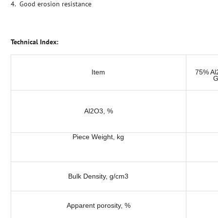
4. Good erosion resistance
Technical Index:
Item
75% Al2
G
Al2O3, %
Piece Weight, kg
Bulk Density, g/cm3
Apparent porosity, %