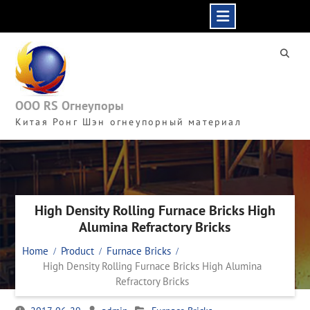
Skip
to
content
ООО RS Огнеупоры
Китая Ронг Шэн огнеупорный материал
High Density Rolling Furnace Bricks High
Alumina Refractory Bricks
Home
Product
Furnace Bricks
High Density Rolling Furnace Bricks High Alumina
Refractory Bricks