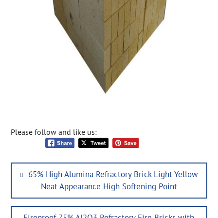
Please follow and like us:
Post
Previous
65% High Alumina Refractory Brick Light Yellow
navigation
post:
Neat Appearance High Softening Point
Next
Fireproof 75% Al2O3 Refractory Fire Bricks with