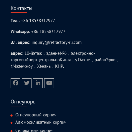
Контакты
Тел.:
+86 18538312977
Whatsapp:
+86 18538312977
Эл. адрес:
inquiry@refractory-ru.com
адрес:
10-йэтаж，здание№6，электронно-
торговыйпортцентральноКитая，у.Daxue，районЭрки，
г.Чжэнчжоу，Хэнань，КНР.
facebook
twitter.com
linkedin
youtube
Огнеупоры
Огнеупорный кирпич
Алюмосиликатный кирпич
Силикатный кирпич