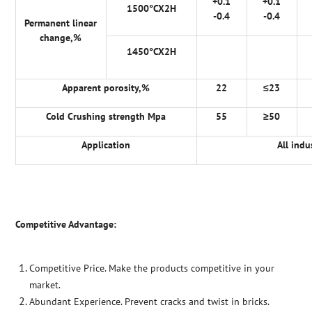
+0.1
+0.1
1500
°
CX2H
-0.4
-0.4
Permanent linear
change,%
1450
°
CX2H
Apparent porosity,%
22
≤
23
Cold Crushing strength Mpa
55
≥
50
Application
All indu
Competitive Advantage:
Competitive Price. Make the products competitive in your
market.
Abundant Experience. Prevent cracks and twist in bricks.