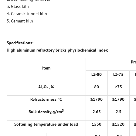
3. Glass kiln
4. Ceramic tunnel kiln
5. Cement kiln
Specifications:
High aluminum refractory bricks physiochemical index
Pr
Item
LZ-80
LZ-75
Al
O
,%
80
≥
75
2
3
Refractoriness
°
C
≥
1790
≥
1790
3
Bulk density,g/cm
2.65
2.5
Softening temperature under load
1530
≥
1520