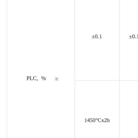
±0.1
±0.
PLC, % ≥
1450°Cx2h