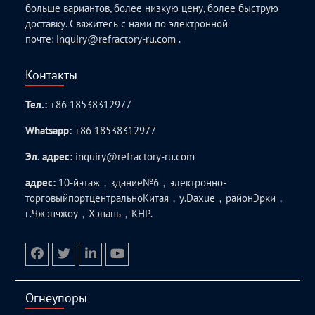
больше вариантов, более низкую цену, более быструю
доставку. Свяжитесь с нами по электронной
почте:
inquiry@refractory-ru.com
.
Контакты
Тел.:
+86 18538312977
Whatsapp:
+86 18538312977
Эл. адрес:
inquiry@refractory-ru.com
адрес:
10-йэтаж，здание№6，электронно-
торговыйпортцентральноКитая，у.Daxue，районЭрки，
г.Чжэнчжоу，Хэнань，КНР.
facebook
twitter.com
linkedin
youtube
Огнеупоры