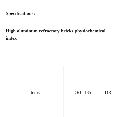
Specifications:
High aluminum refractory bricks physiochemical
index
Items
DRL-135
DRL-