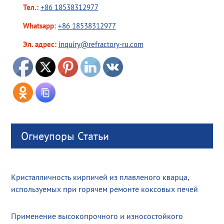
Тел.:
+86 18538312977
Whatsapp:
+86 18538312977
Эл. адрес:
inquiry@refractory-ru.com
Огнеупоры Статьи
Кристалличность кирпичей из плавленого кварца,
используемых при горячем ремонте коксовых печей
Применение высокопрочного и износостойкого