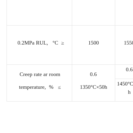
0.2MPa RUL, °C ≥
1500
155
0.6
Creep rate ar room
0.6
1450°
temperature, % ≤
1350°C×50h
h