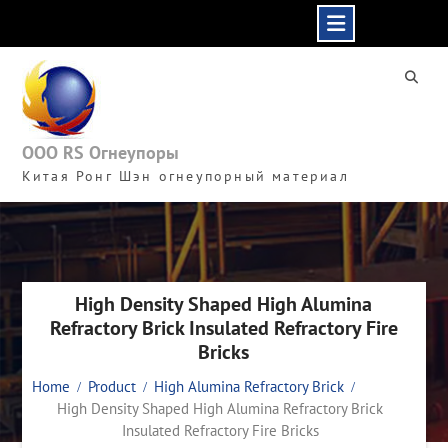
Skip
to
content
ООО RS Огнеупоры
Китая Ронг Шэн огнеупорный материал
High Density Shaped High Alumina
Refractory Brick Insulated Refractory Fire
Bricks
Home
Product
High Alumina Refractory Brick
High Density Shaped High Alumina Refractory Brick
Insulated Refractory Fire Bricks