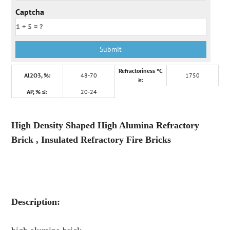
Captcha
Refractoriness °C
Al2O3, %:
48-70
1750
≥:
AP, % ≤:
20-24
High Density Shaped High Alumina Refractory
Brick , Insulated Refractory Fire Bricks
Description: