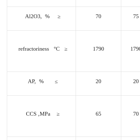
Al2O3, % ≥
70
75
refractoriness °C ≥
1790
179
AP, % ≤
20
20
CCS ,MPa ≥
65
70