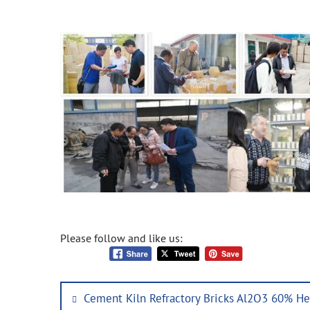
Please follow and like us:
Post
Previous
Cement Kiln Refractory Bricks Al2O3 60% Heat
navigation