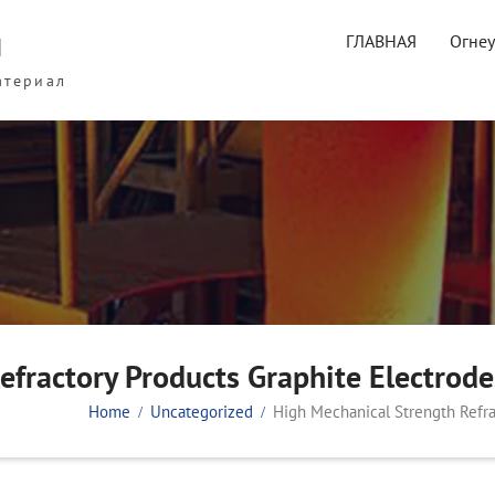
ы
ГЛАВНАЯ
Огне
атериал
efractory Products Graphite Electrode
Home
Uncategorized
High Mechanical Strength Refra