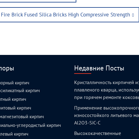
g Fire Brick Fused Silica Bricks High Compressive Strength
поры
Недавние Посты
Кристалличность кирпичей и
порный кирпич
плавленого кварца, использ
силикатный кирпич
при горячем ремонте коксов
атный кирпич
Применение высокопрочног
зитовый кирпич
износостойкого литьевого м
магнезитовый кирпич
Al2O3-SiC-C
зиально-углеродистый кирпич
Высококачественные
левый кирпич