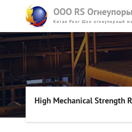
Skip
ООО RS Огнеупор
to
content
Китая Ронг Шэн огнеупорный м
High Mechanical Strength R