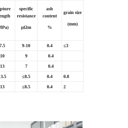
pture
specific
ash
grain size
rength
resistance
content
(mm)
MPa)
μΩ
m
%
7.5
9-10
0.4
≤
3
10
9
0.4
13
7
0.4
13.5
≤
8.5
0.4
0.8
13
≤
8.5
0.4
2