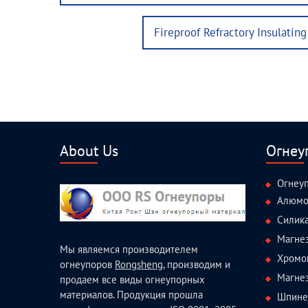
post:
Next
Fireproof Refractory Insulatin
post:
About Us
Огнеу
Огнеу
Алюмо
Силик
Магне
Мы являемся производителем
Хромо
огнеупоров
Rongsheng
, производим и
Магне
продаем все виды огнеупорных
материалов. Продукция прошла
Шпине