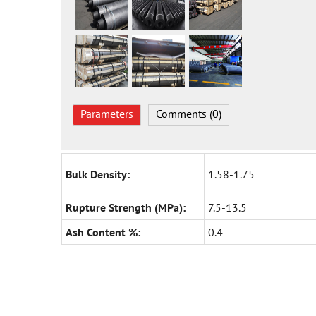
Parameters
Comments (0)
Bulk Density:
1.58-1.75
Rupture Strength (MPa):
7.5-13.5
Ash Content %:
0.4