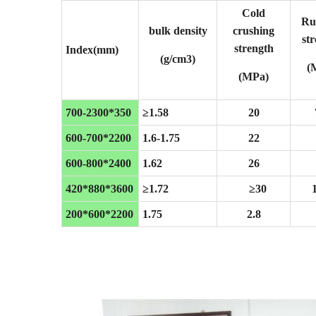
Cold
Ru
bulk density
crushing
st
strength
Index(mm)
(g/cm3)
(
(MPa)
700-2300*350
≥
1.58
20
600-700*2200
1.6-1.75
22
600-
800*2400
1.62
26
420*880*3600
≥
1.72
≥
30
200*600*2200
1.75
2.8