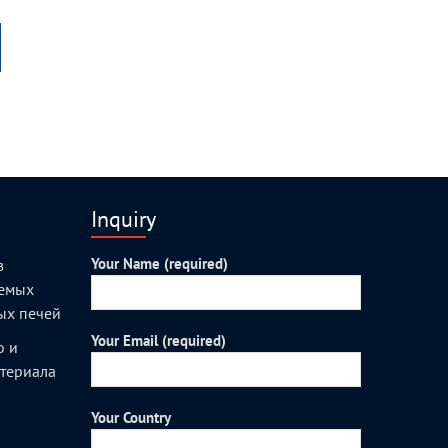
Inquiry
Your Name (required)
з
уемых
ых печей
Your Email (required)
о и
атериала
Your Country