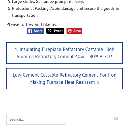
Large stocks. Guarantee prompt delivery.
Professional Packing. Avoid damage and secure the goods in
transportation
Please follow and like us:
Post
Previous
Insulating Fireplace Refractory Castable High
navigation
post:
Alumina Refractory Cement 40% – 80% Al2O3
Next
Low Cement Castable Refractory Cement For Iron
post:
Making Furnace Heat Resistant
Search
for: