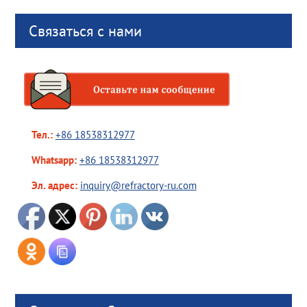
Связаться с нами
Тел.:
+86 18538312977
Whatsapp:
+86 18538312977
Эл. адрес:
inquiry@refractory-ru.com