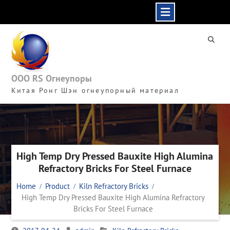
Skip
to
content
ООО RS Огнеупоры
Китая Ронг Шэн огнеупорный материал
High Temp Dry Pressed Bauxite High Alumina
Refractory Bricks For Steel Furnace
Home
Product
Kiln Refractory Bricks
High Temp Dry Pressed Bauxite High Alumina Refractory
Bricks For Steel Furnace