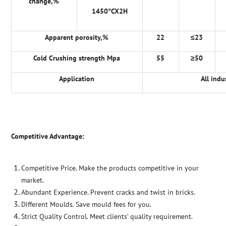
change,%
1450
°
CX2H
Apparent porosity,%
22
≤
23
Cold Crushing strength Mpa
55
≥
50
Application
All indu
Competitive Advantage:
Competitive Price. Make the products competitive in your
market.
Abundant Experience. Prevent cracks and twist in bricks.
Different Moulds. Save mould fees for you.
Strict Quality Control. Meet clients’ quality requirement.