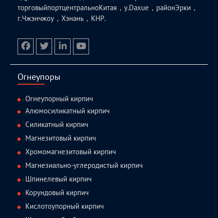
торговыйпортцентральноКитая，у.Daxue，районЭрки，
г.Чжэнчжоу，Хэнань，КНР.
facebook
twitter.com
linkedin
youtube
Огнеупоры
Огнеупорный кирпич
Алюмосиликатный кирпич
Силикатный кирпич
Магнезитовый кирпич
Хромомагнезитовый кирпич
Магнезиально-углеродистый кирпич
Шпинелевый кирпич
Корундовый кирпич
Кислотоупорный кирпич