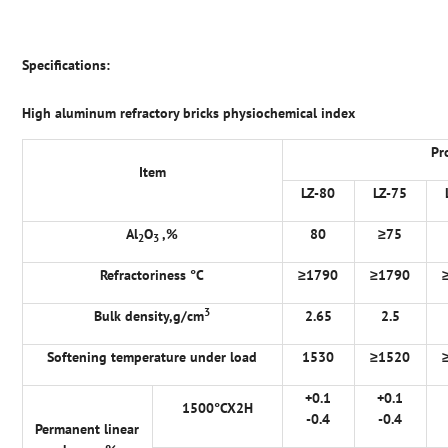
Specifications:
High aluminum refractory bricks physiochemical index
Pr
Item
LZ-80
LZ-75
Al
O
,%
80
≥
75
2
3
Refractoriness
°
C
≥
1790
≥
1790
3
Bulk density,g/cm
2.65
2.5
Softening temperature under load
1530
≥
1520
+0.1
+0.1
1500
°
CX2H
-0.4
-0.4
Permanent linear