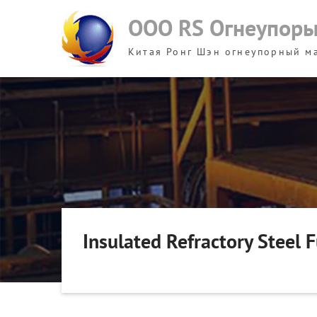
Skip
ООО RS Огнеупор
to
content
Китая Ронг Шэн огнеупорный м
Insulated Refractory Steel 