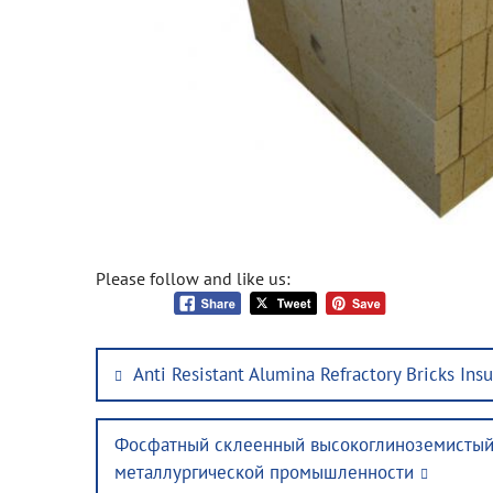
Please follow and like us:
Post
Previous
Anti Resistant Alumina Refractory Bricks Ins
navigation
post:
Next
Фосфатный склеенный высокоглиноземистый 
post:
металлургической промышленности