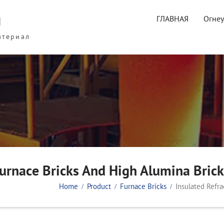
ы
ГЛАВНАЯ
Огне
атериал
Furnace Bricks And High Alumina Brick
Home
Product
Furnace Bricks
Insulated Refr