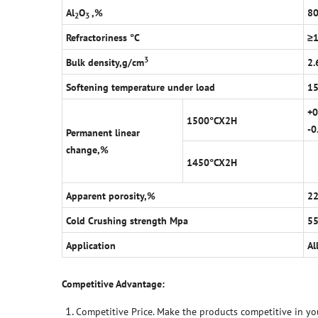
Al
O
,%
8
2
3
Refractoriness
°
C
≥
3
Bulk density,g/cm
2.
Softening temperature under load
1
+0
1500
°
CX2H
-0
Permanent linear
change,%
1450
°
CX2H
Apparent porosity,%
2
Cold Crushing strength Mpa
5
Application
Al
Competitive Advantage:
Competitive Price. Make the products competitive in yo