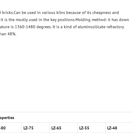
 bricks.Can be used in various kilns because of its cheapness and
, it is the mostly used in the key positions.Molding method: it has down
ature is 1360-1480 degrees. It is a kind of aluminosilicate refractory
than 48%.
operties
-80
LZ-75
LZ-65
LZ-55
LZ-48