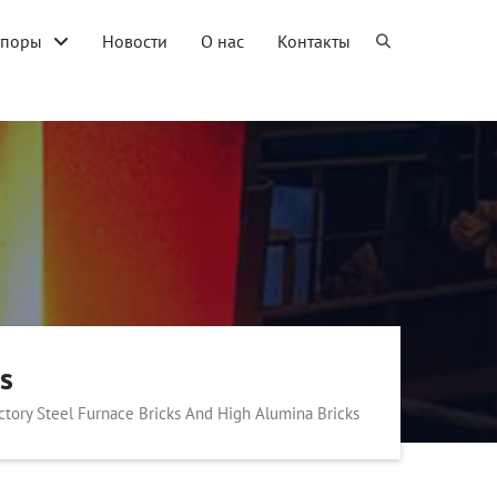
упоры
Новости
О нас
Контакты
s
actory Steel Furnace Bricks And High Alumina Bricks