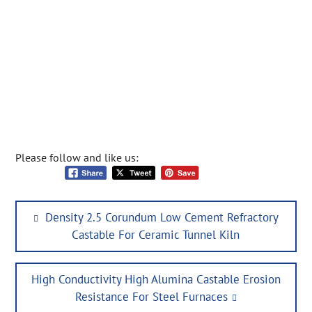
Please follow and like us:
Post
Previous
Density 2.5 Corundum Low Cement Refractory
navigation
post:
Castable For Ceramic Tunnel Kiln
Next
High Conductivity High Alumina Castable Erosion
post:
Resistance For Steel Furnaces