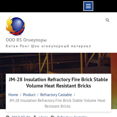
Skip
to
content
ООО RS Огнеупоры
Китая Ронг Шэн огнеупорный материал
JM-28 Insulation Refractory Fire Brick Stable
Volume Heat Resistant Bricks
Home
Product
Refractory Castable
JM-28 Insulation Refractory Fire Brick Stable Volume Heat
Resistant Bricks