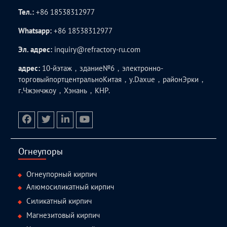
Тел.:
+86 18538312977
Whatsapp:
+86 18538312977
Эл. адрес:
inquiry@refractory-ru.com
адрес:
10-йэтаж，здание№6，электронно-
торговыйпортцентральноКитая，у.Daxue，районЭрки，
г.Чжэнчжоу，Хэнань，КНР.
facebook
twitter.com
linkedin
youtube
Огнеупоры
Огнеупорный кирпич
Алюмосиликатный кирпич
Силикатный кирпич
Магнезитовый кирпич