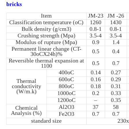
bricks
Item
JM-23
JM -26
Classification temperature (oC)
1260
1430
Bulk density (g/cm3)
0.8-1
0.8-1
Crushing strength (Mpa)
3.5-4
3.5-4
Modulus of rupture (Mpa)
0.9
1.4
Permanent linear change (CT-
0.5
0.4
30oCX24h)%
Reversible thermal expansion at
0.5
0.7
1100
400oC
0.14
0.27
600oC
0.16
0.29
Thermal
conductivity
800oC
0.18
0.31
(W/m.k)
1000oC
0.2
0.33
1200oC
–
0.35
Al2O3
37
58
Chemical
Analysis (%)
Fe2O3
0.7
0.7
standard size
230