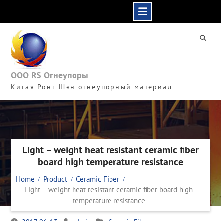
Skip
to
content
ООО RS Огнеупоры
Китая Ронг Шэн огнеупорный материал
Light – weight heat resistant ceramic fiber
board high temperature resistance
Home
Product
Ceramic Fiber
Light – weight heat resistant ceramic fiber board high
temperature resistance