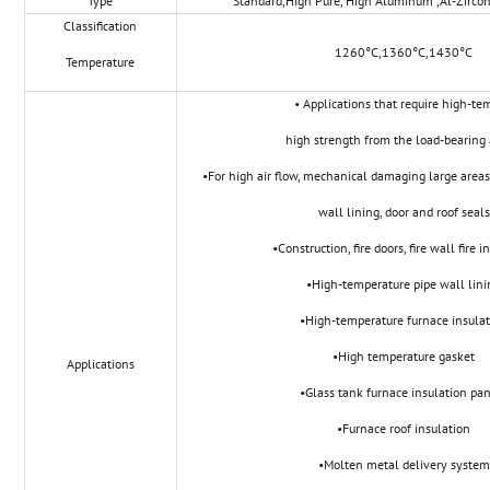
Type
Standard,High Pure, High Aluminum ,Al-Zirco
Classification
1260°C,1360°C,1430°C
Temperature
• Applications that require high-te
high strength from the load-bearing 
•For high air flow, mechanical damaging large areas 
wall lining, door and roof seals
•Construction, fire doors, fire wall fire i
•High-temperature pipe wall lini
•High-temperature furnace insula
•High temperature gasket
Applications
•Glass tank furnace insulation pa
•Furnace roof insulation
•Molten metal delivery system