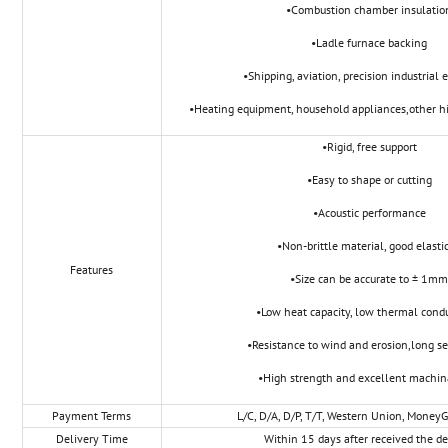
•Combustion chamber insulatio
•Ladle furnace backing
•Shipping, aviation, precision industrial
•Heating equipment, household appliances,other h
•Rigid, free support
•Easy to shape or cutting
•Acoustic performance
•Non-brittle material, good elastic
Features
•Size can be accurate to ± 1m
•Low heat capacity, low thermal condu
•Resistance to wind and erosion,long ser
•High strength and excellent machina
Payment Terms
L/C, D/A, D/P, T/T, Western Union, Money
Delivery Time
Within 15 days after received the de