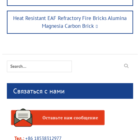
Next
Heat Resistant EAF Refractory Fire Bricks Alumina
post:
Magnesia Carbon Brick
Search
for:
Связаться с нами
Тел.:
+86 18538312977