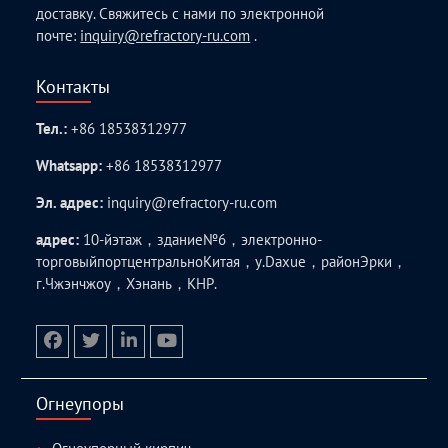
доставку. Свяжитесь с нами по электронной
почте:
inquiry@refractory-ru.com
.
Контакты
Тел.:
+86 18538312977
Whatsapp:
+86 18538312977
Эл. адрес:
inquiry@refractory-ru.com
адрес:
10-йэтаж，здание№6，электронно-
торговыйпортцентральноКитая，у.Daxue，районЭрки，
г.Чжэнчжоу，Хэнань，КНР.
facebook
twitter.com
linkedin
youtube
Огнеупоры