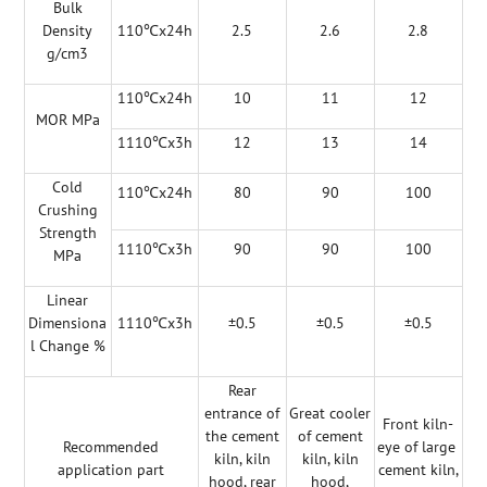
Bulk
Density
110℃x24h
2.5
2.6
2.8
g/cm3
110℃x24h
10
11
12
MOR MPa
1110℃x3h
12
13
14
Cold
110℃x24h
80
90
100
Crushing
Strength
1110℃x3h
90
90
100
MPa
Linear
Dimensiona
1110℃x3h
±0.5
±0.5
±0.5
l Change %
Rear
entrance of
Great cooler
Front kiln-
the cement
of cement
Recommended
eye of large
kiln, kiln
kiln, kiln
application part
cement kiln,
hood, rear
hood,