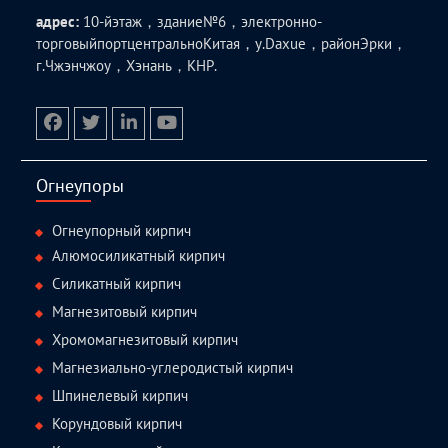
адрес:
10-йэтаж，здание№6，электронно-
торговыйпортцентральноКитая，у.Daxue，районЭрки，
г.Чжэнчжоу，Хэнань，КНР.
facebook
twitter.com
linkedin
youtube
Огнеупоры
Огнеупорный кирпич
Алюмосиликатный кирпич
Силикатный кирпич
Магнезитовый кирпич
Хромомагнезитовый кирпич
Магнезиально-углеродистый кирпич
Шпинелевый кирпич
Корундовый кирпич