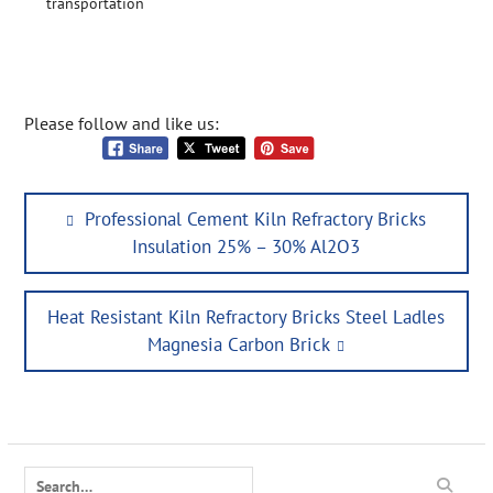
transportation
Please follow and like us:
Post
Previous
Professional Cement Kiln Refractory Bricks
navigation
post:
Insulation 25% – 30% Al2O3
Next
Heat Resistant Kiln Refractory Bricks Steel Ladles
post:
Magnesia Carbon Brick
Search