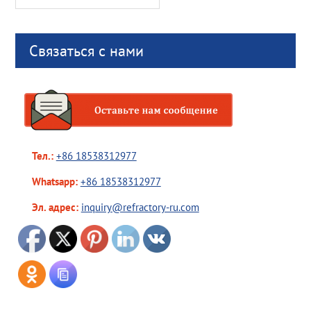
for:
Связаться с нами
Тел.:
+86 18538312977
Whatsapp:
+86 18538312977
Эл. адрес:
inquiry@refractory-ru.com