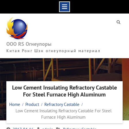
Skip
to
content
ООО RS Огнеупоры
Китая Ронг Шэн огнеупорный материал
Low Cement Insulating Refractory Castable
For Steel Furnace High Aluminum
Home
Product
Refractory Castable
Low Cement Insulating Refractory Castable For Steel
Furnace High Aluminum