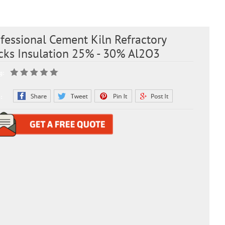
fessional Cement Kiln Refractory
cks Insulation 25% - 30% Al2O3
g:
: