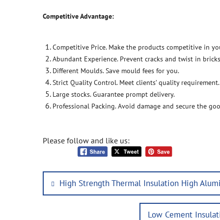
Competitive Advantage:
Competitive Price. Make the products competitive in yo
Abundant Experience. Prevent cracks and twist in bricks
Different Moulds. Save mould fees for you.
Strict Quality Control. Meet clients’ quality requirement.
Large stocks. Guarantee prompt delivery.
Professional Packing. Avoid damage and secure the goo
Please follow and like us:
Post
Previous
High Strength Thermal Insulation High Alum
navigation
post:
Next
Low Cement Insulat