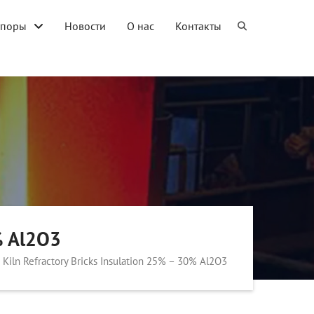
упоры
Новости
О нас
Контакты
% Al2O3
 Kiln Refractory Bricks Insulation 25% – 30% Al2O3