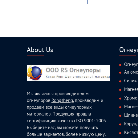
post:
About Us
Огнеу
Огнеу
Алюмо
Силик
Магне
Мы являемся производителем
Хромо
огнеупоров
Rongsheng
, производим и
Магне
продаем все виды огнеупорных
материалов. Продукция прошла
Шпине
сертификацию качества ISO 9001: 2005.
Корун
Выберите нас, вы можете получить
Кисло
больше вариантов, более низкую цену,