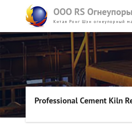
Skip
ООО RS Огнеупор
to
content
Китая Ронг Шэн огнеупорный м
Professional Cement Kiln R