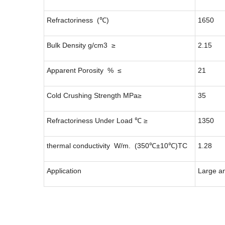
Refractoriness (℃)
1650
Bulk Density g/cm3 ≥
2.15
Apparent Porosity % ≤
21
Cold Crushing Strength MPa≥
35
Refractoriness Under Load ℃ ≥
1350
thermal conductivity W/m. (350℃±10℃)TC
1.28
Application
Large an