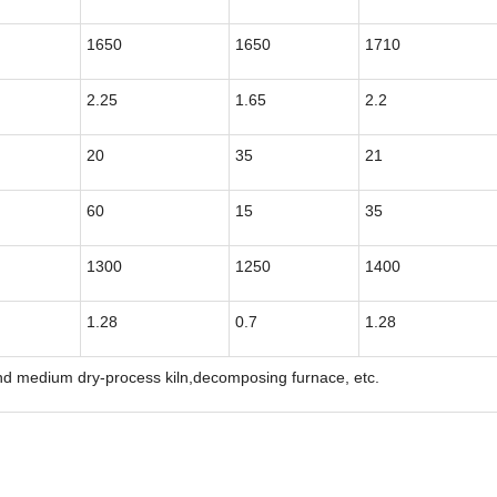
1650
1650
1710
2.25
1.65
2.2
20
35
21
60
15
35
1300
1250
1400
1.28
0.7
1.28
d medium dry-process kiln,decomposing furnace, etc.