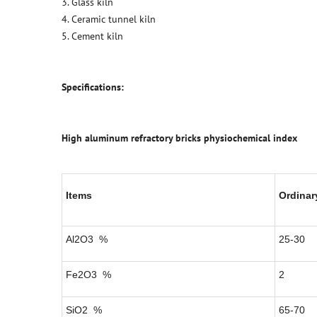
3. Glass kiln
4. Ceramic tunnel kiln
5. Cement kiln
Specifications:
High aluminum refractory bricks physiochemical index
Items
Ordinar
Al2O3 %
25-30
Fe2O3 %
2
SiO2 %
65-70