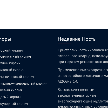
поры
Недавние Посты
Кристалличность кирпичей и
порный кирпич
плавленого кварца, использ
силикатный кирпич
при горячем ремонте коксов
атный кирпич
Применение высокопрочног
зитовый кирпич
износостойкого литьевого м
магнезитовый кирпич
Al2O3-SiC-C
зиально-углеродистый кирпич
Высококачественные
левый кирпич
высокотемпературные
довый кирпич
энергосберегающие муллито
тоупорный кирпич
теплоизоляционные кирпич