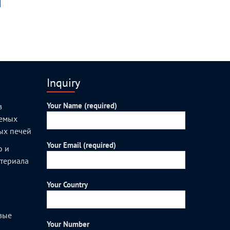
Inquiry
Your Name (required)
з
уемых
ых печей
Your Email (required)
о и
атериала
Your Country
вые
Your Number
и