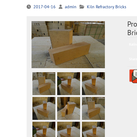
2017-04-16
admin
Kiln Refractory Bricks
Pro
Bri
Ratin
Share