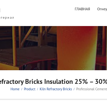
ы
ГЛАВНАЯ
Огне
атериал
efractory Bricks Insulation 25% – 30
Home
Product
Kiln Refractory Bricks
Professional Cement