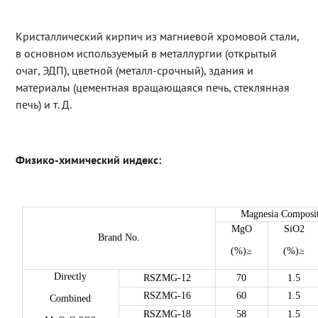
Кристаллический кирпич из магниевой хромовой стали,
в основном используемый в металлургии (открытый
очаг, ЭДП), цветной (металл-срочный), здания и
материалы (цементная вращающаяся печь, стеклянная
печь) и т. Д.
Физико-химический индекс:
Magnesia Composi
MgO
SiO2
Brand No.
(%)≥
(%)≥
Directly
RSZMG-12
70
1.5
RSZMG-16
60
1.5
Combined
RSZMG-18
58
1.5