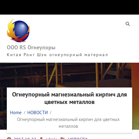
Skip
to
content
ООО RS Огнеупоры
Китая Ронг Шэн огнеупорный материал
Огнеупорный магнезиальный кирпич для
цветных металлов
Home
НОВОСТИ
Огнеупорный магнезиальный кирпич для цветных
металлов