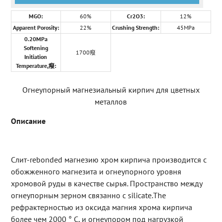
MGO:
60%
Cr2O3:
12%
Apparent Porosity:
22%
Crushing Strength:
45MPa
0.20MPa
Softening
1700癈
Initiation
Temperature,癈:
Огнеупорный магнезиальный кирпич для цветных
металлов
Описание
Слит-rebonded магнезию хром кирпича производится с
обожженного магнезита и огнеупорного уровня
хромовой руды в качестве сырья. Пространство между
огнеупорным зерном связанно с silicate.The
рефрактерностью из оксида магния хрома кирпича
более чем 2000 ° С, и огнеупором под нагрузкой