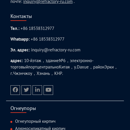
почте:
inquiry@refractory-ru.com
.
Контакты
Тел.:
+86 18538312977
Whatsapp:
+86 18538312977
Эл. адрес:
inquiry@refractory-ru.com
адрес:
10-йэтаж，здание№6，электронно-
торговыйпортцентральноКитая，у.Daxue，районЭрки，
г.Чжэнчжоу，Хэнань，КНР.
facebook
twitter.com
linkedin
youtube
Огнеупоры
Огнеупорный кирпич
Алюмосиликатный кирпич