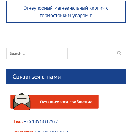
Next
Огнеупорный магнезиальный кирпич с
post:
термостойким ударом
Search
for:
Связаться с нами
Тел.:
+86 18538312977