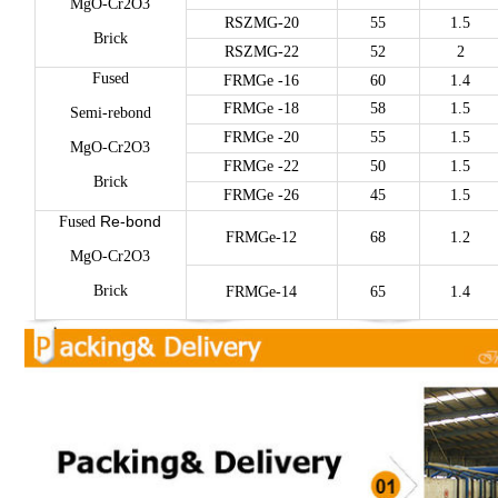
MgO-Cr2O3
RSZMG-20
55
1.5
Brick
RSZMG-22
52
2
Fused
FRMGe -16
60
1.4
FRMGe -18
58
1.5
Semi-rebond
FRMGe -20
55
1.5
MgO-Cr2O3
FRMGe -22
50
1.5
Brick
FRMGe -26
45
1.5
Re-bond
Fused
FRMGe-12
68
1.2
MgO-Cr2O3
Brick
FRMGe-14
65
1.4